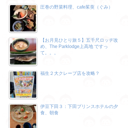
圧巻の野菜料理、cafe茱萸（ぐみ）
【お月見ひとり旅５】五千尺ロッヂ改
め、The Parklodge上高地 ですっ
て。。。
福生２大クレープ店を攻略？
伊豆下田３：下田プリンスホテルの夕
食、朝食