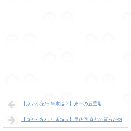
【京都小紀行 年末編７】東寺の五重塔
【京都小紀行 年末編９】最終回 京都で買った物