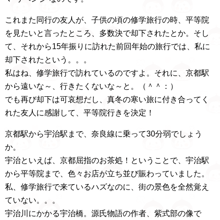
これまた同行の友人が、子供の頃の修学旅行の時、平等院
を見たいと言ったところ、多数決で却下されたとか。そし
て、それから15年振りに訪れた前回年始の旅行では、私に
却下されたという。。。
私はね、修学旅行で訪れているのですよ。それに、京都駅
から遠いな～、行きたくないな～と。（＾＾：）
でも再び却下は可哀想だし、真冬の寒い旅に付き合ってく
れた友人に感謝して、平等院行きを決定！
京都駅から宇治駅まで、奈良線に乗って30分弱でしょう
か。
宇治といえば、京都屈指のお茶処！ということで、宇治駅
から平等院まで、色々お店が立ち並び賑わっていました。
私、修学旅行で来ているハズなのに、街の景色を全然覚え
ていない。。。
宇治川にかかる宇治橋。源氏物語の作者、紫式部の像で