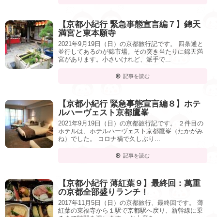
【京都小紀行 緊急事態宣言編７】錦天
満宮と東本願寺
2021年9月19日（日）の京都旅行記です。 四条通と
並行してあるのが錦市場。その突き当たりに錦天満
宮があります。小さいけれど、派手で...
記事を読む
【京都小紀行 緊急事態宣言編８】ホテ
ルハーヴェスト京都鷹峯
2021年9月19日（日）の京都旅行記です。 ２件目の
ホテルは、ホテルハーヴェスト京都鷹峯（たかがみ
ね）でした。 コロナ禍で久しぶり...
記事を読む
【京都小紀行 薄紅葉９】最終回：萬重
の京都全部盛りランチ！
2017年11月5日（日）の京都旅行、最終回です。 薄
紅葉の東福寺から１駅で京都駅へ戻り、新幹線に乗