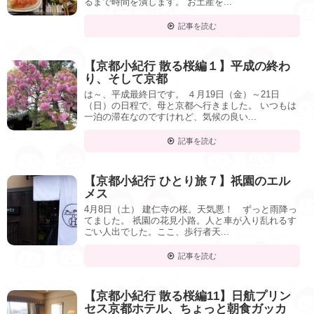
るまで時間を潰します。 お土産を...
記事を読む
【京都小紀行 散る桜編１】平成の終わ
り、そして京都
は～、平成最終日です。 ４月19日（金）～21日
（日）の日程で、母と京都へ行きました。 いつもは
一泊の滞在なのですけれど、気候の良い...
記事を読む
【京都小紀行 ひとり旅７】祇園のエル
メス
4月8日（土） 建仁寺の桜。天気悪！ ずっと雨降っ
てました。 祇園の花見小路。人と車が入り乱れるす
ごい人出でした。ここ、歩行者天...
記事を読む
【京都小紀行 散る桜編11】日航プリン
セス京都ホテル、ちょっと朝食ガッカ