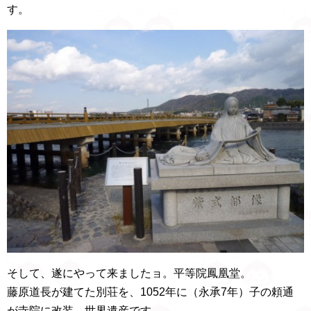
す。
そして、遂にやって来ましたョ。平等院鳳凰堂。
藤原道長が建てた別荘を、1052年に（永承7年）子の頼通
が寺院に改装。世界遺産です。