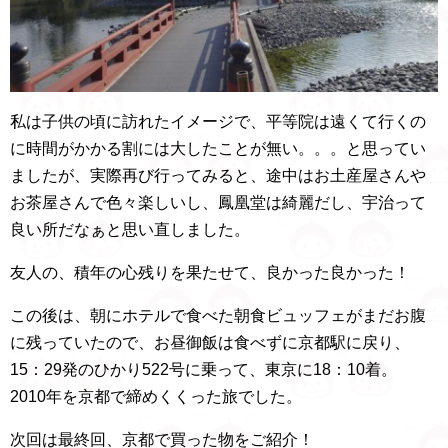
私は子供の頃に訪れたイメージで、平等院は遠くて行くの
に時間がかかる割には大したことが無い。。。と思ってい
ましたが、実際再び行ってみると、途中はお土産屋さんや
お茶屋さんで色々楽しいし、鳳凰堂は綺麗だし、宇治って
良い所だなぁと思い直しました。
友人の、積年の心残りを果たせて、良かった良かった！
この後は、朝にホテルで食べた朝食ビュッフェがまだお腹
に残っていたので、お昼御飯は食べずに京都駅に戻り、
15：29発のひかり522号に乗って、東京に18：10着。
2010年を京都で締めくくった旅でした。
次回は最終回、京都で買った物をご紹介！