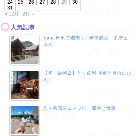
24
25
26
27
28
29
30
31
« 12月
2月 »
人気記事
Tama Hillsで週末 1：米軍施設 多摩ヒ
ルズ
【初・福岡２】とり皮屋 勝軍と長浜のひ
ろし
八ヶ岳高原ロッジの、部屋と食事