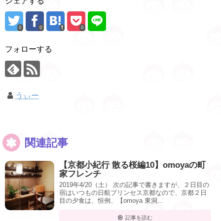
シェアする
0
0
0
フォローする
うぃー
関連記事
【京都小紀行 散る桜編10】omoyaの町
家フレンチ
2019年4/20（土） 次の記事で書きますが、２日目の
宿はいつもの日航プリンセス京都なので、京都２日
目の夕食は、恒例、【omoya 東洞...
記事を読む