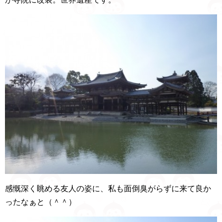
感慨深く眺める友人の姿に、私も面倒臭がらずに来て良か
ったなぁと（＾＾）