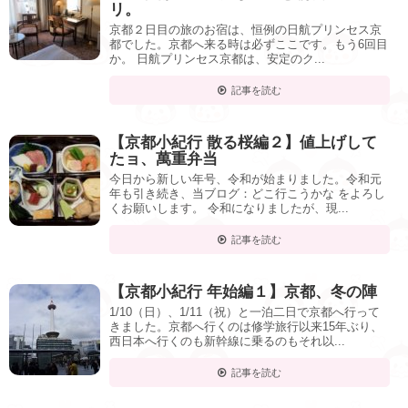
リ。
京都２日目の旅のお宿は、恒例の日航プリンセス京
都でした。京都へ来る時は必ずここです。もう6回目
か。 日航プリンセス京都は、安定のク...
記事を読む
【京都小紀行 散る桜編２】値上げして
たョ、萬重弁当
今日から新しい年号、令和が始まりました。令和元
年も引き続き、当ブログ：どこ行こうかな をよろし
くお願いします。 令和になりましたが、現...
記事を読む
【京都小紀行 年始編１】京都、冬の陣
1/10（日）、1/11（祝）と一泊二日で京都へ行って
きました。京都へ行くのは修学旅行以来15年ぶり、
西日本へ行くのも新幹線に乗るのもそれ以...
記事を読む