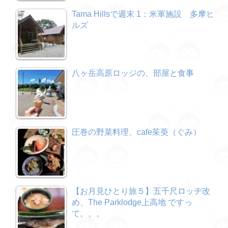
Tama Hillsで週末 1：米軍施設 多摩ヒ
ルズ
八ヶ岳高原ロッジの、部屋と食事
圧巻の野菜料理、cafe茱萸（ぐみ）
【お月見ひとり旅５】五千尺ロッヂ改
め、The Parklodge上高地 ですっ
て。。。