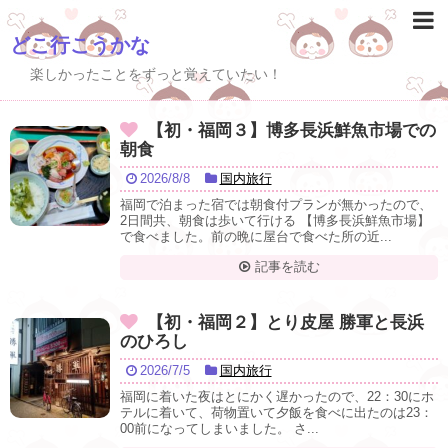
どこ行こうかな
楽しかったことをずっと覚えていたい！
【初・福岡３】博多長浜鮮魚市場での
朝食
2026/8/8
国内旅行
福岡で泊まった宿では朝食付プランが無かったので、
2日間共、朝食は歩いて行ける 【博多長浜鮮魚市場】
で食べました。前の晩に屋台で食べた所の近...
記事を読む
【初・福岡２】とり皮屋 勝軍と長浜
のひろし
2026/7/5
国内旅行
福岡に着いた夜はとにかく遅かったので、22：30にホ
テルに着いて、荷物置いて夕飯を食べに出たのは23：
00前になってしまいました。 さ...