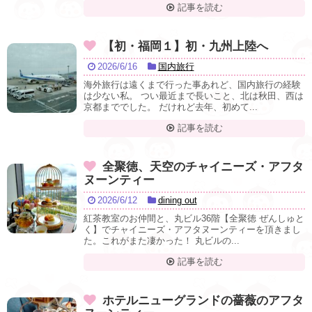
記事を読む
【初・福岡１】初・九州上陸へ
2026/6/16
国内旅行
海外旅行は遠くまで行った事あれど、国内旅行の経験
は少ない私。 つい最近まで長いこと、北は秋田、西は
京都まででした。 だけれど去年、初めて...
記事を読む
全聚徳、天空のチャイニーズ・アフタ
ヌーンティー
2026/6/12
dining out
紅茶教室のお仲間と、丸ビル36階【全聚徳 ぜんしゅと
く】でチャイニーズ・アフタヌーンティーを頂きまし
た。これがまた凄かった！ 丸ビルの...
記事を読む
ホテルニューグランドの薔薇のアフタ