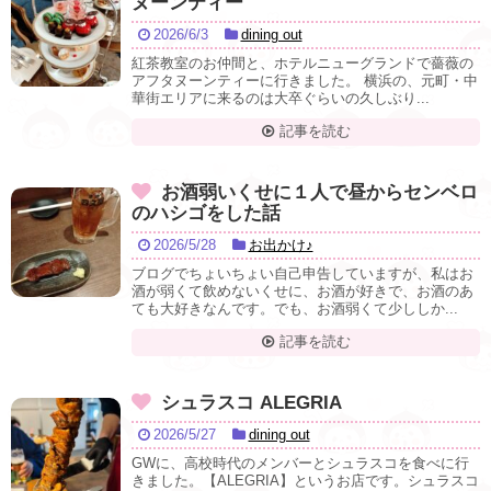
ヌーンティー
2026/6/3
dining out
紅茶教室のお仲間と、ホテルニューグランドで薔薇の
アフタヌーンティーに行きました。 横浜の、元町・中
華街エリアに来るのは大卒ぐらいの久しぶり...
記事を読む
お酒弱いくせに１人で昼からセンベロ
のハシゴをした話
2026/5/28
お出かけ♪
ブログでちょいちょい自己申告していますが、私はお
酒が弱くて飲めないくせに、お酒が好きで、お酒のあ
ても大好きなんです。でも、お酒弱くて少ししか...
記事を読む
シュラスコ ALEGRIA
2026/5/27
dining out
GWに、高校時代のメンバーとシュラスコを食べに行
きました。【ALEGRIA】というお店です。シュラスコ