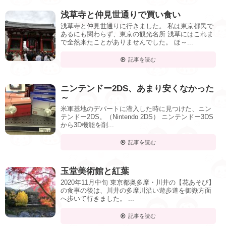
浅草寺と仲見世通りで買い食い
浅草寺と仲見世通りに行きました。 私は東京都民で
あるにも関わらず、東京の観光名所 浅草にはこれま
で全然来たことがありませんでした。 ほ～...
記事を読む
ニンテンドー2DS、あまり安くなかった
～
米軍基地のデパートに潜入した時に見つけた、ニン
テンドー2DS。（Nintendo 2DS） ニンテンドー3DS
から3D機能を削...
記事を読む
玉堂美術館と紅葉
2020年11月中旬 東京都奥多摩・川井の【花あそび】
の食事の後は、川井の多摩川沿い遊歩道を御嶽方面
へ歩いて行きました。 ...
記事を読む