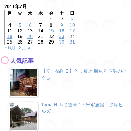
2011年7月
月
火
水
木
金
土
日
1
2
3
4
5
6
7
8
9
10
11
12
13
14
15
16
17
18
19
20
21
22
23
24
25
26
27
28
29
30
31
« 6月
8月 »
人気記事
【初・福岡２】とり皮屋 勝軍と長浜のひ
ろし
Tama Hillsで週末 1：米軍施設 多摩ヒ
ルズ