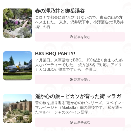
春の澤乃井と御岳渓谷
コロナで都会に遊びに行けないので、東京の山の方
へ来ました。 東京、沢井駅下車、小澤酒造の澤乃井
福生の石...
記事を読む
BIG BBQ PARTY!
７月某日。米軍基地でBBQ。 150名近く集まった盛
大なパーティーでした。 焼方は3名で対応。アメリ
カ人はBBQが得意ですから、全員...
記事を読む
遥か心の旅～ピカソが育った街 マラガ
昔の旅を振り返る“遥か心の旅”シリーズ。スペイン・
マルベージャ（Marbella）編の最後です。 私が通っ
たマルベージャのスペイン語学...
記事を読む