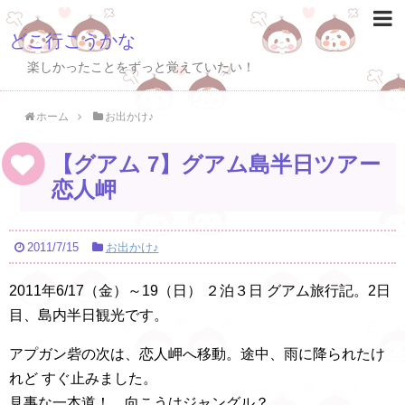
どこ行こうかな
楽しかったことをずっと覚えていたい！
ホーム
お出かけ♪
【グアム 7】グアム島半日ツアー
恋人岬
2011/7/15
お出かけ♪
2011年6/17（金）～19（日） ２泊３日 グアム旅行記。2日
目、島内半日観光です。
アプガン砦の次は、恋人岬へ移動。途中、雨に降られたけ
れど すぐ止みました。
見事な一本道！ 向こうはジャングル？