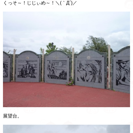
くっそ～！じじぃめ～！＼(｀Д´)／
展望台。