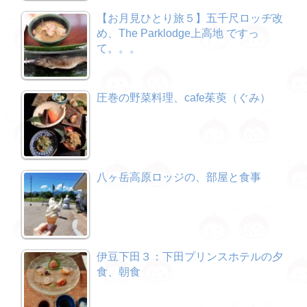
【お月見ひとり旅５】五千尺ロッヂ改
め、The Parklodge上高地 ですっ
て。。。
圧巻の野菜料理、cafe茱萸（ぐみ）
八ヶ岳高原ロッジの、部屋と食事
伊豆下田３：下田プリンスホテルの夕
食、朝食