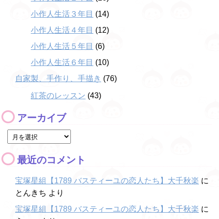
小作人生活３年目
(14)
小作人生活４年目
(12)
小作人生活５年目
(6)
小作人生活６年目
(10)
自家製、手作り、手描き
(76)
紅茶のレッスン
(43)
アーカイブ
最近のコメント
宝塚星組【1789 バスティーユの恋人たち】大千秋楽
に
とんきち
より
宝塚星組【1789 バスティーユの恋人たち】大千秋楽
に