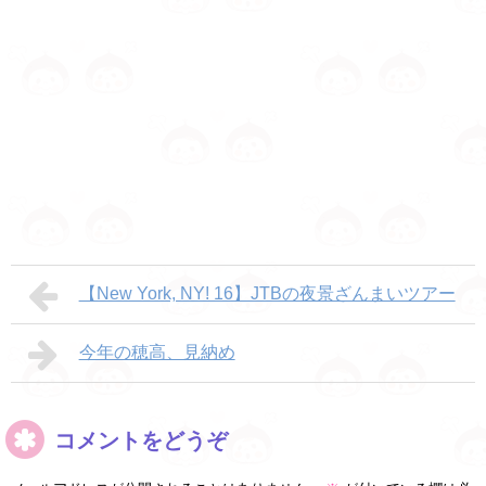
【New York, NY! 16】JTBの夜景ざんまいツアー
今年の穂高、見納め
コメントをどうぞ