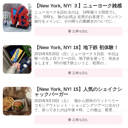
【New York, NY! ３】ニューヨーク雑感
ニューヨークを訪れるのは、14年振り２回目でし
た。 当時も、旅のお供は 近所のお友達で、カンクン
旅行をメインに、その帰りの乗継ぎのついでに...
記事を読む
【New York, NY! 18】地下鉄 初体験！
2015年9月20日（日）ニューヨーク３日目 今日は
唯一の丸１日フリーの日。地下鉄を使って、街歩き
をします。 NYの地下鉄というと、犯罪の...
記事を読む
【New York, NY! 15】人気のシェイクシ
ャックバーガー
2015年9月19日（土） 朝から郊外のウッドベリー
コモンアウトレット・ショッピングツアーに出かけ
て、戻ってきたのは午後４時。この後は、夜景...
記事を読む