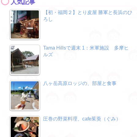
人気記事
【初・福岡２】とり皮屋 勝軍と長浜のひ
ろし
Tama Hillsで週末 1：米軍施設 多摩ヒ
ルズ
八ヶ岳高原ロッジの、部屋と食事
圧巻の野菜料理、cafe茱萸（ぐみ）