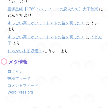
うぃー
より
宝塚星組【1789 バスティーユの恋人たち】大千秋楽
に
とんきち
より
すっごい高っかいミニトマトの苗を買った！
に
うぃー
より
すっごい高っかいミニトマトの苗を買った！
に
うどん
子
より
じゃがいも初収穫！
に
うぃー
より
メタ情報
ログイン
投稿フィード
コメントフィード
WordPress.org