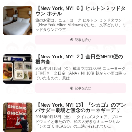
【New York, NY! ６】ヒルトンミッドタ
ウン ホテル
旅のお宿は、ニューヨーク ヒルトン ミッドタウン
（New York Hilton Midtown)でした。 文字どおり、ミ
ッドタウンに位置...
記事を読む
【New York, NY! ２】全日空NH10便の
機内食
2015年9月18日（金）成田空港11:00発 ニューヨーク
JFK行き 全日空（ANA）NH10便 朝から小雨は降っ
ていたものの、風は...
記事を読む
【New York, NY! 13】『シカゴ』のアン
バサダー劇場と無念のカーネギーデリ
2015年9月18日（金） タイムズスクエア、ブロー
ドウェイと来たので、私の大好きなミュージカル
『シカゴ CHICAGO』の上演が行われてい...