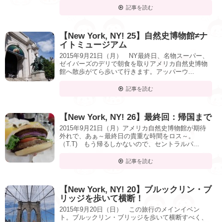
記事を読む
【New York, NY! 25】自然史博物館≠ナ
イトミュージアム
2015年9月21日（月） NY最終日、名物スーパー、
ゼイバーズのデリで朝食を取りアメリカ自然史博物
館へ散歩がてら歩いて行きます。アッパーウ...
記事を読む
【New York, NY! 26】最終回：帰国まで
2015年9月21日（月）アメリカ自然史博物館が期待
外れで、あぁ～最終日の貴重な時間をロス～。
（T.T) もう帰るしかないので、セントラルパ...
記事を読む
【New York, NY! 20】ブルックリン・ブ
リッジを歩いて横断！
2015年9月20日（日） この旅行のメインイベン
ト。ブルックリン・ブリッジを歩いて横断すべく、