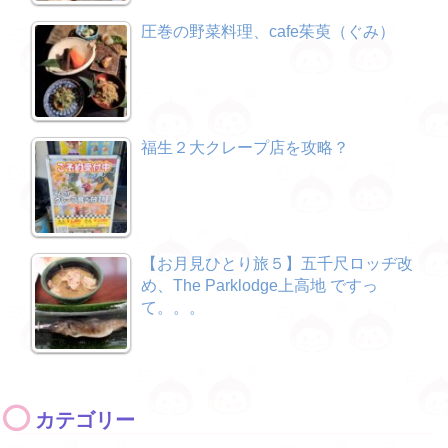
圧巻の野菜料理、cafe茱萸（ぐみ）
福生２大クレープ店を攻略？
【お月見ひとり旅５】五千尺ロッヂ改
め、The Parklodge上高地 ですっ
て。。。
カテゴリー