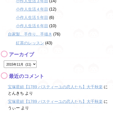
小作人生活３年目
(14)
小作人生活４年目
(12)
小作人生活５年目
(6)
小作人生活６年目
(10)
自家製、手作り、手描き
(76)
紅茶のレッスン
(43)
アーカイブ
最近のコメント
宝塚星組【1789 バスティーユの恋人たち】大千秋楽
に
とんきち
より
宝塚星組【1789 バスティーユの恋人たち】大千秋楽
に
うぃー
より