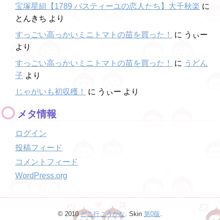
宝塚星組【1789 バスティーユの恋人たち】大千秋楽
に
とんきち
より
すっごい高っかいミニトマトの苗を買った！
に
うぃー
より
すっごい高っかいミニトマトの苗を買った！
に
うどん
子
より
じゃがいも初収穫！
に
うぃー
より
メタ情報
ログイン
投稿フィード
コメントフィード
WordPress.org
© 2010
どこ行こうかな
. Skin
第0版
.