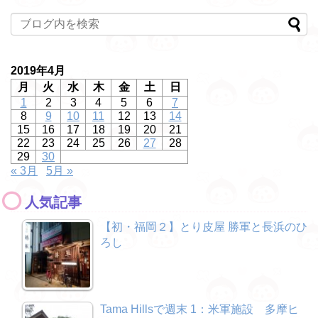
2019年4月
月
火
水
木
金
土
日
1
2
3
4
5
6
7
8
9
10
11
12
13
14
15
16
17
18
19
20
21
22
23
24
25
26
27
28
29
30
« 3月
5月 »
人気記事
【初・福岡２】とり皮屋 勝軍と長浜のひ
ろし
Tama Hillsで週末 1：米軍施設 多摩ヒ