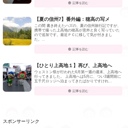
記事を読む
【夏の信州7】番外編：穂高の写メ
この間 書き終えたハズの、夏の信州旅行記ですが、
携帯で撮った上高地の穂高が意外と良く写っていた
ので追加です。最近ＰＣに移して気が付きまし
た。...
記事を読む
【ひとり上高地１】再び、上高地へ
ウェストン祭が行われた6月第一週の週末、上高地へ
行ってきました。 上高地へは5月に、つい3週間前に
五千尺ロッジへ泊まってきたばかりですけれ...
記事を読む
スポンサーリンク