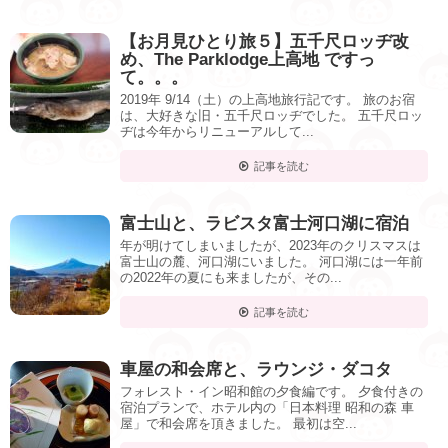
【お月見ひとり旅５】五千尺ロッヂ改
め、The Parklodge上高地 ですっ
て。。。
2019年 9/14（土）の上高地旅行記です。 旅のお宿
は、大好きな旧・五千尺ロッヂでした。 五千尺ロッ
ヂは今年からリニューアルして...
記事を読む
富士山と、ラビスタ富士河口湖に宿泊
年が明けてしまいましたが、2023年のクリスマスは
富士山の麓、河口湖にいました。 河口湖には一年前
の2022年の夏にも来ましたが、その...
記事を読む
車屋の和会席と、ラウンジ・ダコタ
フォレスト・イン昭和館の夕食編です。 夕食付きの
宿泊プランで、ホテル内の「日本料理 昭和の森 車
屋」で和会席を頂きました。 最初は空...