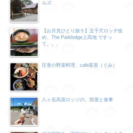
ルズ
【お月見ひとり旅５】五千尺ロッヂ改
め、The Parklodge上高地 ですっ
て。。。
圧巻の野菜料理、cafe茱萸（ぐみ）
八ヶ岳高原ロッジの、部屋と食事