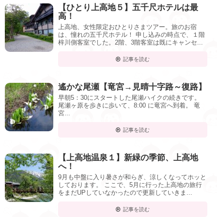
【ひとり上高地５】五千尺ホテルは最
高！
上高地、女性限定おひとりさまツアー。旅のお宿
は、憧れの五千尺ホテル！ 申し込みの時点で、１階
梓川側客室でした。2階、3階客室は既にキャンセ...
記事を読む
遙かな尾瀬【竜宮→見晴十字路～復路】
早朝5：30にスタートした尾瀬ハイクの続きです。
尾瀬ヶ原を歩きに歩いて、8:00 に竜宮へ到着。 竜
宮...
記事を読む
【上高地温泉１】新緑の季節、上高地
へ！
9月も中盤に入り暑さが和らぎ、涼しくなってホッと
しております。 ここで、5月に行った上高地の旅行
をまだUPしていなかったので更新していきま...
記事を読む