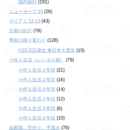
国内旅行
(191)
ニューヨーク'15
(26)
マイアミ'12-13
(43)
京都小紀行
(78)
季節の移り変わり
(128)
H23.3/11発生 東日本大震災
(15)
小作人生活（レンタル畑）
(79)
小作人生活１年目
(21)
小作人生活２年目
(16)
小作人生活３年目
(14)
小作人生活４年目
(12)
小作人生活５年目
(6)
小作人生活６年目
(10)
自家製、手作り、手描き
(76)