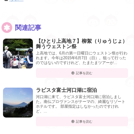
関連記事
【ひとり上高地７】柳絮（りゅうじょ）
舞うウェストン祭
上高地では、6月の第一日曜日にウェストン祭が行わ
れます。今年は2015年6月7日（日）。狙って行った
のではないのですけれど、たまたまツアーが...
記事を読む
ラビスタ富士河口湖に宿泊
河口湖に来て、ラビスタ富士河口湖に宿泊しまし
た。南仏プロヴァンスがテーマの、綺麗なリゾート
ホテルです。 部屋指定はしなかったのですけれ
ど、...
記事を読む