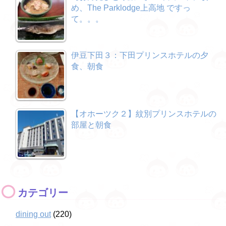
め、The Parklodge上高地 ですっ
て。。。
伊豆下田３：下田プリンスホテルの夕
食、朝食
【オホーツク２】紋別プリンスホテルの
部屋と朝食
カテゴリー
dining out
(220)