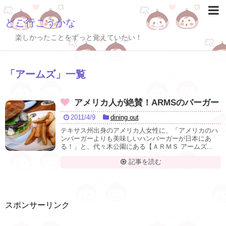
どこ行こうかな
楽しかったことをずっと覚えていたい！
「
アームズ
」
一覧
アメリカ人が絶賛！ARMSのバーガー
2011/4/9
dining out
テキサス州出身のアメリカ人女性に、「アメリカのハ
ンバーガーよりも美味しいハンバーガーが日本にあ
る！」と、代々木公園にある【ＡＲＭＳ アームズ...
記事を読む
スポンサーリンク