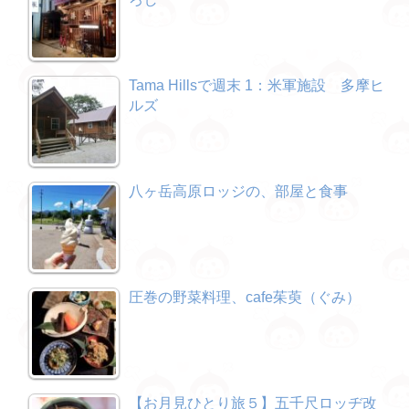
Tama Hillsで週末 1：米軍施設 多摩ヒ
ルズ
八ヶ岳高原ロッジの、部屋と食事
圧巻の野菜料理、cafe茱萸（ぐみ）
【お月見ひとり旅５】五千尺ロッヂ改