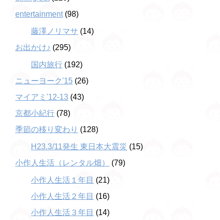
entertainment
(98)
藤澤ノリマサ
(14)
お出かけ♪
(295)
国内旅行
(192)
ニューヨーク'15
(26)
マイアミ'12-13
(43)
京都小紀行
(78)
季節の移り変わり
(128)
H23.3/11発生 東日本大震災
(15)
小作人生活（レンタル畑）
(79)
小作人生活１年目
(21)
小作人生活２年目
(16)
小作人生活３年目
(14)