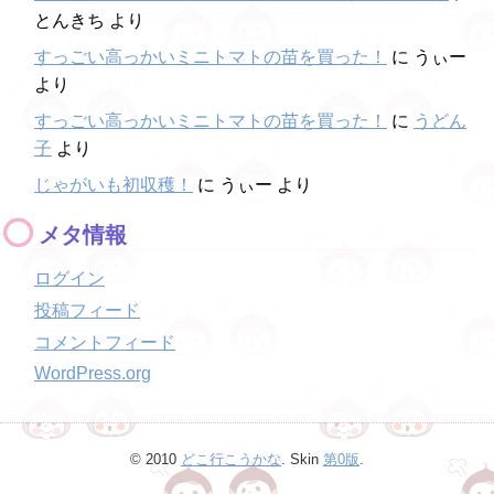
とんきち
より
すっごい高っかいミニトマトの苗を買った！
に
うぃー
より
すっごい高っかいミニトマトの苗を買った！
に
うどん
子
より
じゃがいも初収穫！
に
うぃー
より
メタ情報
ログイン
投稿フィード
コメントフィード
WordPress.org
© 2010
どこ行こうかな
. Skin
第0版
.