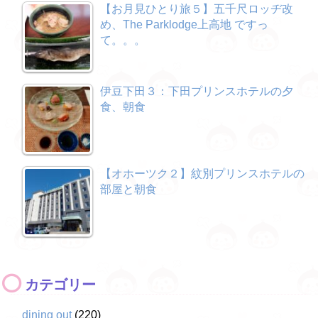
【お月見ひとり旅５】五千尺ロッヂ改
め、The Parklodge上高地 ですっ
て。。。
伊豆下田３：下田プリンスホテルの夕
食、朝食
【オホーツク２】紋別プリンスホテルの
部屋と朝食
カテゴリー
dining out
(220)