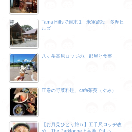
Tama Hillsで週末 1：米軍施設 多摩ヒ
ルズ
八ヶ岳高原ロッジの、部屋と食事
圧巻の野菜料理、cafe茱萸（ぐみ）
【お月見ひとり旅５】五千尺ロッヂ改
め、The Parklodge上高地 ですっ