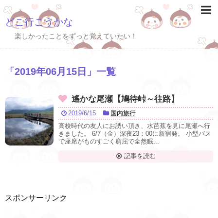
どこ行こうかな
楽しかったことをずっと覚えていたい！
「
2019年06月15日
」
一覧
遙かな尾瀬【鳩待峠～往路】
2019/6/15
国内旅行
高校時代の友人にお誘い頂き、水芭蕉を見に尾瀬へ行
きました。 6/7（金）深夜23：00に新宿発。 小型バス
で座席がものすごく窮屈で全然眠...
記事を読む
スポンサーリンク