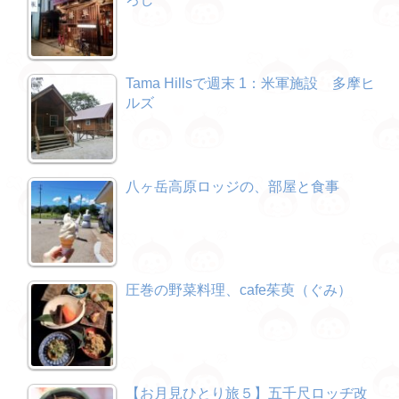
Tama Hillsで週末 1：米軍施設 多摩ヒ
ルズ
八ヶ岳高原ロッジの、部屋と食事
圧巻の野菜料理、cafe茱萸（ぐみ）
【お月見ひとり旅５】五千尺ロッヂ改