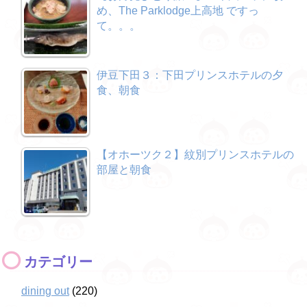
め、The Parklodge上高地 ですっ
て。。。
伊豆下田３：下田プリンスホテルの夕
食、朝食
【オホーツク２】紋別プリンスホテルの
部屋と朝食
カテゴリー
dining out
(220)