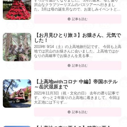
すっかり温かくなりました。 3月の週末、母と盛り
沢山なクラブツーリズムのバスツアーへ行きまし
た。3月は母の誕生月なので、お楽しみイベントと...
記事を読む
【お月見ひとり旅３】お猿さん、元気で
した！
2019年 9/14（土）の上高地旅行記です。 今回も上高
地では沢山のお猿さんに会いました。上高地ではか
なりの高確率でお猿さんを見る事...
記事を読む
【上高地withコロナ 中編】帝国ホテル
～岳沢湿原まで
2021年11月3日（祝・文化の日） 去年の遡り記事で
す。 やっと２年振りの上高地に着きまして、今回は
大正池には下りず...
記事を読む