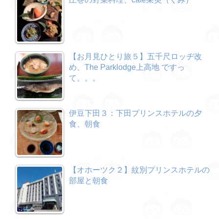
【お月見ひとり旅５】五千尺ロッヂ改
め、The Parklodge上高地 ですっ
て。。。
伊豆下田３：下田プリンスホテルの夕
食、朝食
【オホーツク２】紋別プリンスホテルの
部屋と朝食