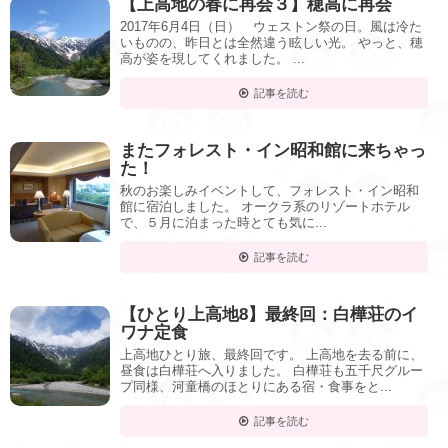
【上高地の春に再会３】穂高に再会
2017年6月4日（日） ウェストン祭の日。風は冷た
いものの、昨日とは全然違う眩しい光。 やっと、穂
高が姿を現してくれました。 ...
記事を読む
またフォレスト・イン昭和館に来ちゃっ
た！
秋のお楽しみイベントして、フォレスト・イン昭和
館に宿泊しました。 オークラ系のリゾートホテル
で、５月に泊まった時とても気に...
記事を読む
【ひとり上高地8】最終回：白樺荘のイ
ワナ定食
上高地ひとり旅、最終回です。 上高地を去る前に、
昼食は白樺荘へ入りました。 白樺荘も五千尺グルー
プ同様、河童橋のほとりにある宿・食事をと...
記事を読む