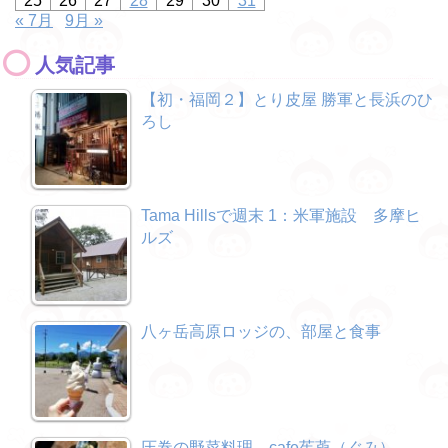
25
26
27
28
29
30
31
« 7月
9月 »
人気記事
【初・福岡２】とり皮屋 勝軍と長浜のひ
ろし
Tama Hillsで週末 1：米軍施設 多摩ヒ
ルズ
八ヶ岳高原ロッジの、部屋と食事
圧巻の野菜料理、cafe茱萸（ぐみ）