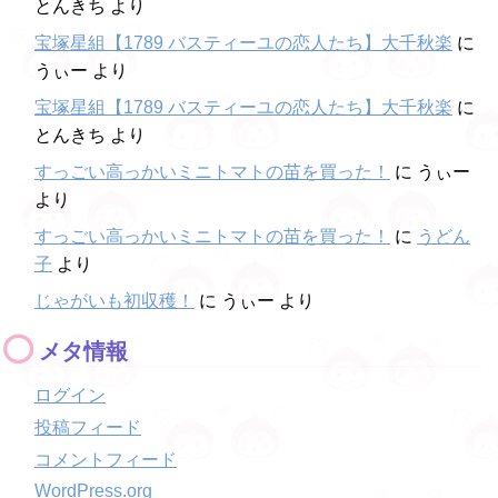
とんきち
より
宝塚星組【1789 バスティーユの恋人たち】大千秋楽
に
うぃー
より
宝塚星組【1789 バスティーユの恋人たち】大千秋楽
に
とんきち
より
すっごい高っかいミニトマトの苗を買った！
に
うぃー
より
すっごい高っかいミニトマトの苗を買った！
に
うどん
子
より
じゃがいも初収穫！
に
うぃー
より
メタ情報
ログイン
投稿フィード
コメントフィード
WordPress.org