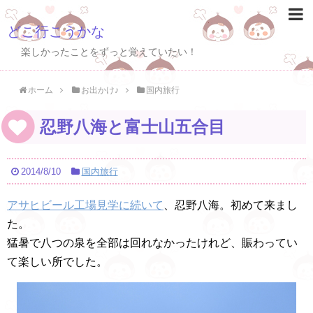
どこ行こうかな
楽しかったことをずっと覚えていたい！
ホーム
お出かけ♪
国内旅行
忍野八海と富士山五合目
2014/8/10
国内旅行
アサヒビール工場見学に続いて
、忍野八海。初めて来まし
た。
猛暑で八つの泉を全部は回れなかったけれど、賑わってい
て楽しい所でした。