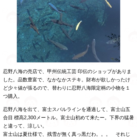
忍野八海の売店で、甲州伝統工芸 印伝のショップがありま
した。品数豊富で、なかなかステキ。財布が欲しかったけ
ど少々値が張るので、替わりに忍野八海限定柄の小物を１
つ購入。
忍野八海を出て、富士スバルラインを通過して、富士山五
合目 標高2,300メートル。富士山初めて来たー。下界の猛暑
と違って、涼しい。
富士山は夏仕様で、残雪が無く真っ黒だわ。。。 それじ