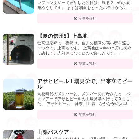
ンファンタジーで宿泊した翌日は、残る２つの水族
館めぐりです。 まずは朝食をとったホテルから近...
記事を読む
【夏の信州5】上高地
穂高温泉郷で一夜明け、信州の標高の高い所を巡る
２つめは、上高地です。 上高地は今年の５月に初め
て訪れて、大好きになったので楽しみです。 ...
記事を読む
アサヒビール工場見学で、出来立てビー
ル
高校時代のメンバーと、メンバーのお母さんと、バ
スツアーでアサヒビールの工場見学へ行ってきまし
た。 アサヒビール 神奈川工場。なかなかの人里...
記事を読む
山梨バスツアー