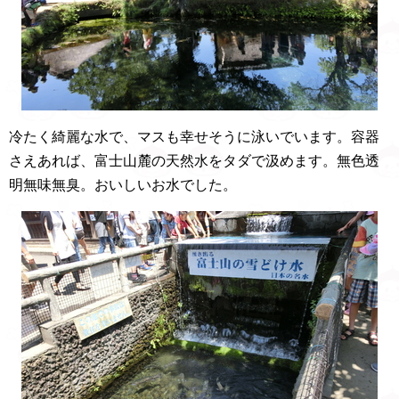
冷たく綺麗な水で、マスも幸せそうに泳いでいます。容器
さえあれば、富士山麓の天然水をタダで汲めます。無色透
明無味無臭。おいしいお水でした。