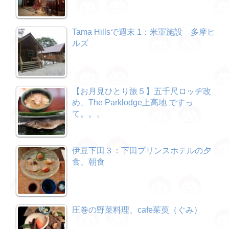
Tama Hillsで週末 1：米軍施設 多摩ヒ
ルズ
【お月見ひとり旅５】五千尺ロッヂ改
め、The Parklodge上高地 ですっ
て。。。
伊豆下田３：下田プリンスホテルの夕
食、朝食
圧巻の野菜料理、cafe茱萸（ぐみ）