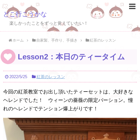
どこ行こうかな
楽しかったことをずっと覚えていたい！
ホーム
自家製、手作り、手描き
紅茶のレッスン
Lesson2：本日のティータイム
2022/5/25
紅茶のレッスン
今回の紅茶教室でお出し頂いたティーセットは、大好きな
ヘレンドでした！ ウィーンの薔薇の限定バーション。憧
れのヘレンドでテンション爆上がりです！