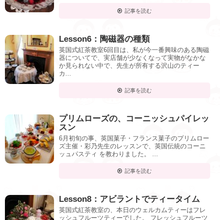
記事を読む
Lesson6：陶磁器の種類
英国式紅茶教室6回目は、私が今一番興味のある陶磁
器についてで、実店舗が少なくなって実物がなかな
か見られない中で、先生が所有する沢山のティー
カ...
記事を読む
プリムローズの、コーニッシュパイレッ
スン
6月初旬の事、英国菓子・フランス菓子のプリムロー
ズ主催・彩乃先生のレッスンで、英国伝統のコーニ
ッュパスティ を教わりました。 ...
記事を読む
Lesson8：アビラントでティータイム
英国式紅茶教室の、本日のウェルカムティーはフレ
ッシュフルーツティーでした。 フレッシュフルーツ