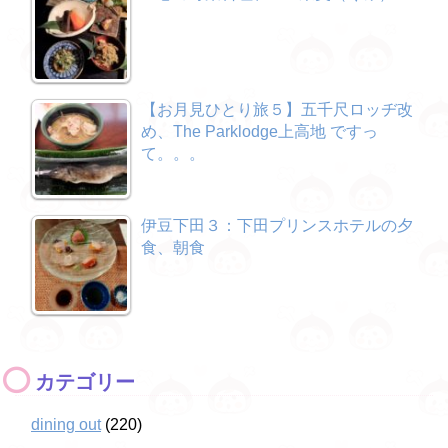
【お月見ひとり旅５】五千尺ロッヂ改
め、The Parklodge上高地 ですっ
て。。。
伊豆下田３：下田プリンスホテルの夕
食、朝食
カテゴリー
dining out
(220)