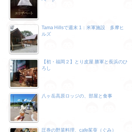
Tama Hillsで週末 1：米軍施設 多摩ヒ
ルズ
【初・福岡２】とり皮屋 勝軍と長浜のひ
ろし
八ヶ岳高原ロッジの、部屋と食事
圧巻の野菜料理、cafe茱萸（ぐみ）