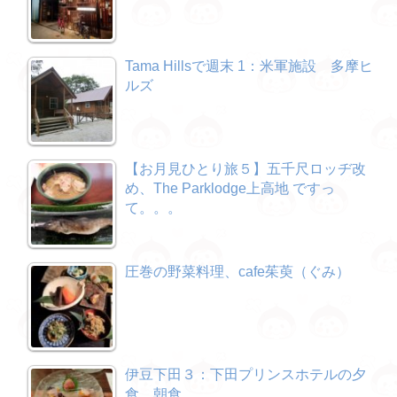
Tama Hillsで週末 1：米軍施設 多摩ヒ
ルズ
【お月見ひとり旅５】五千尺ロッヂ改
め、The Parklodge上高地 ですっ
て。。。
圧巻の野菜料理、cafe茱萸（ぐみ）
伊豆下田３：下田プリンスホテルの夕
食、朝食