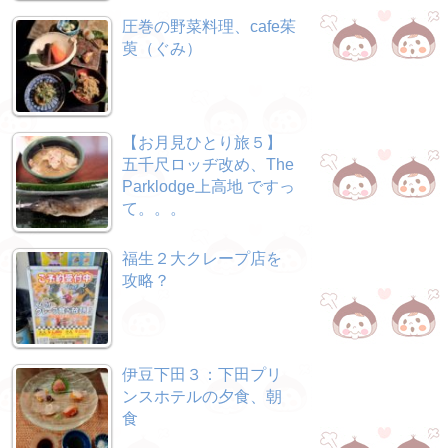
圧巻の野菜料理、cafe茱
萸（ぐみ）
【お月見ひとり旅５】
五千尺ロッヂ改め、The
Parklodge上高地 ですっ
て。。。
福生２大クレープ店を
攻略？
伊豆下田３：下田プリ
ンスホテルの夕食、朝
食