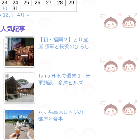
23
24
25
26
27
28
29
30
31
« 12月
4月 »
人気記事
【初・福岡２】とり皮
屋 勝軍と長浜のひろし
Tama Hillsで週末 1：米
軍施設 多摩ヒルズ
八ヶ岳高原ロッジの、
部屋と食事