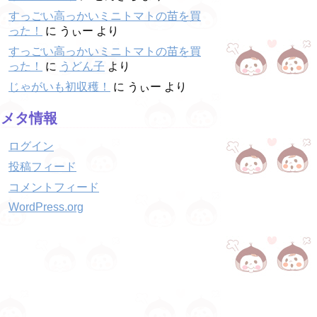
すっごい高っかいミニトマトの苗を買
った！
に
うぃー
より
すっごい高っかいミニトマトの苗を買
った！
に
うどん子
より
じゃがいも初収穫！
に
うぃー
より
メタ情報
ログイン
投稿フィード
コメントフィード
WordPress.org