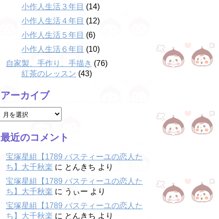
小作人生活３年目
(14)
小作人生活４年目
(12)
小作人生活５年目
(6)
小作人生活６年目
(10)
自家製、手作り、手描き
(76)
紅茶のレッスン
(43)
アーカイブ
最近のコメント
宝塚星組【1789 バスティーユの恋人た
ち】大千秋楽
に
とんきち
より
宝塚星組【1789 バスティーユの恋人た
ち】大千秋楽
に
うぃー
より
宝塚星組【1789 バスティーユの恋人た
ち】大千秋楽
に
とんきち
より