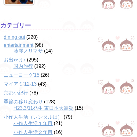
カテゴリー
dining out
(220)
entertainment
(98)
藤澤ノリマサ
(14)
お出かけ♪
(295)
国内旅行
(192)
ニューヨーク'15
(26)
マイアミ'12-13
(43)
京都小紀行
(78)
季節の移り変わり
(128)
H23.3/11発生 東日本大震災
(15)
小作人生活（レンタル畑）
(79)
小作人生活１年目
(21)
小作人生活２年目
(16)