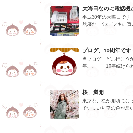
大晦日なのに電話機
平成30年の大晦日です
然壊れ、K'sデンキに買
ブログ、10周年です
当ブログ、どこ行こうか
年。。。 10年続けられ
桜、満開
東京都、桜が見頃になっ
でいまいち空の色が悪いで