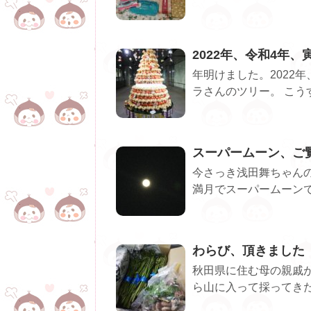
2022年、令和4年
年明けました。2022
ラさんのツリー。 こう
スーパームーン、ご
今さっき浅田舞ちゃんのt
満月でスーパームーンです
わらび、頂きました
秋田県に住む母の親戚
ら山に入って採ってきた