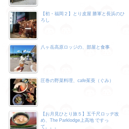
【初・福岡２】とり皮屋 勝軍と長浜のひ
ろし
八ヶ岳高原ロッジの、部屋と食事
圧巻の野菜料理、cafe茱萸（ぐみ）
【お月見ひとり旅５】五千尺ロッヂ改
め、The Parklodge上高地 ですっ
て。。。