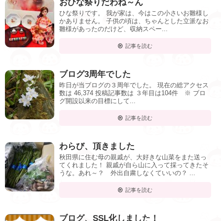
おひな祭りだわね～ん
ひな祭りです。 我が家は、今はこの小さいお雛様し
かありません。 子供の頃は、ちゃんとした立派なお
雛様があったのだけど、収納スペー...
記事を読む
ブログ3周年でした
昨日が当ブログの３周年でした。 現在の総アクセス
数は 46,374 投稿記事数は ３年目は104件 ※ ブロ
グ開設以来の目標にして...
記事を読む
わらび、頂きました
秋田県に住む母の親戚が、大好きな山菜をまた送っ
てくれました！ 親戚が自ら山に入って採ってきたそ
うな。あれ～？ 外出自粛しなくていいの？ ...
記事を読む
ブログ、SSL化しました！