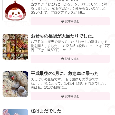
当ブログ『どこ行こうかな』を、3/13よりSSLに対
応しました。 私も何だかよく分からないのだけど、
SSL化して、ブログアドレスが htt...
記事を読む
おせちの福袋が大当たりでした。
お正月は、楽天で売っていた『おせちの福袋』なる
物を購入しました。 ￥12,345（税込）で、上は 17万
円 下は 14,800円 の、5...
記事を読む
平成最後の1月に、救急車に乗った
久しぶりの更新です。 もう雛祭りの季節です
ね。。。私にとって、1月2月は無いも同然でした。
実は私、1/13の日曜に...
記事を読む
桜はまだでした