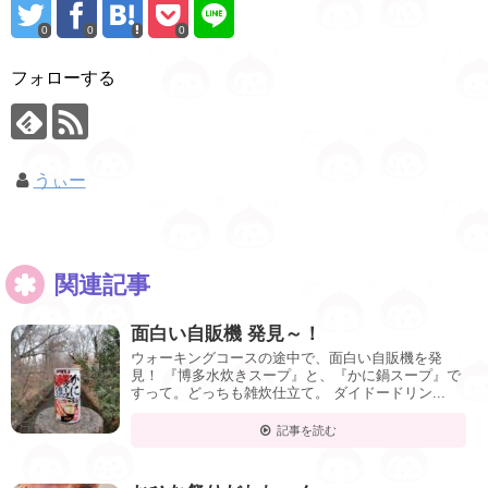
0
0
0
フォローする
うぃー
関連記事
面白い自販機 発見～！
ウォーキングコースの途中で、面白い自販機を発
見！ 『博多水炊きスープ』と、『かに鍋スープ』で
すって。どっちも雑炊仕立て。 ダイドードリン...
記事を読む