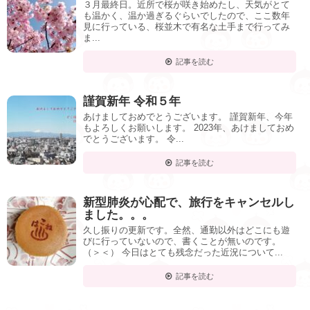
３月最終日。近所で桜が咲き始めたし、天気がとて
も温かく、温か過ぎるぐらいでしたので、ここ数年
見に行っている、桜並木で有名な土手まで行ってみ
ま...
記事を読む
謹賀新年 令和５年
あけましておめでとうございます。 謹賀新年、今年
もよろしくお願いします。 2023年、あけましておめ
でとうございます。 令...
記事を読む
新型肺炎が心配で、旅行をキャンセルし
ました。。。
久し振りの更新です。全然、通勤以外はどこにも遊
びに行っていないので、書くことが無いのです。
（＞＜） 今日はとても残念だった近況について...
記事を読む