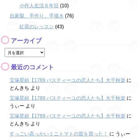
小作人生活６年目
(10)
自家製、手作り、手描き
(76)
紅茶のレッスン
(43)
アーカイブ
最近のコメント
宝塚星組【1789 バスティーユの恋人たち】大千秋楽
に
とんきち
より
宝塚星組【1789 バスティーユの恋人たち】大千秋楽
に
うぃー
より
宝塚星組【1789 バスティーユの恋人たち】大千秋楽
に
とんきち
より
すっごい高っかいミニトマトの苗を買った！
に
うぃー