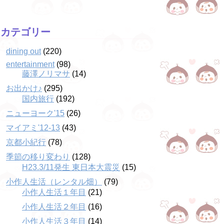
カテゴリー
dining out
(220)
entertainment
(98)
藤澤ノリマサ
(14)
お出かけ♪
(295)
国内旅行
(192)
ニューヨーク'15
(26)
マイアミ'12-13
(43)
京都小紀行
(78)
季節の移り変わり
(128)
H23.3/11発生 東日本大震災
(15)
小作人生活（レンタル畑）
(79)
小作人生活１年目
(21)
小作人生活２年目
(16)
小作人生活３年目
(14)