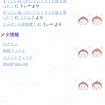
すっごい高っかいミニトマトの苗を買
った！
に
うぃー
より
すっごい高っかいミニトマトの苗を買
った！
に
うどん子
より
じゃがいも初収穫！
に
うぃー
より
メタ情報
ログイン
投稿フィード
コメントフィード
WordPress.org