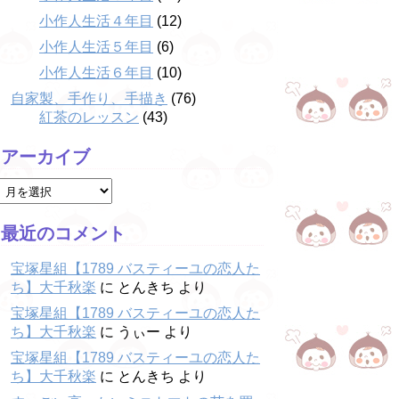
小作人生活４年目
(12)
小作人生活５年目
(6)
小作人生活６年目
(10)
自家製、手作り、手描き
(76)
紅茶のレッスン
(43)
アーカイブ
最近のコメント
宝塚星組【1789 バスティーユの恋人た
ち】大千秋楽
に
とんきち
より
宝塚星組【1789 バスティーユの恋人た
ち】大千秋楽
に
うぃー
より
宝塚星組【1789 バスティーユの恋人た
ち】大千秋楽
に
とんきち
より