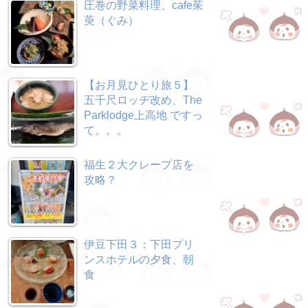
圧巻の野菜料理、cafe茱
萸（ぐみ）
【お月見ひとり旅５】
五千尺ロッヂ改め、The
Parklodge上高地 ですっ
て。。。
福生２大クレープ店を
攻略？
伊豆下田３：下田プリ
ンスホテルの夕食、朝
食