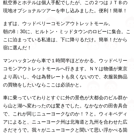
航空券とホテルは個人手配でしたが、この２つはＪＴＢの
現地オプショナルツアーを申し込みました。便利！簡単！
まずは、ウッドベリーコモンアウトレットモール。
朝の8：30に、ヒルトン・ミッドタウンのロビーに集合。こ
こに泊まっている私達は、下に降りるだけ。簡単！だから
宿に選んだ！
マンハッタンから車で１時間半ほどかかる、ウッドベリー
コモンアウトレットモールへ行きます。ＮＹは物価が東京
より高いし、今は為替レートも良くないので、衣服装飾品
の買物をしたいならここは必須かと。
車に乗っていてわりとすぐに外の景色が大都会のビル群か
ら山と湖へ変わったのは驚きでした。なかなかの田舎具合
で、これが同じニューヨークなのか！？と。ウィキペディ
アによると、ニューヨーク州は北海道と九州を合わせた広
さだそうで。我々がニューヨークと聞いて思い浮かべる箇