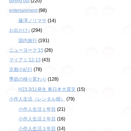
dining out
(220)
entertainment
(98)
藤澤ノリマサ
(14)
お出かけ♪
(294)
国内旅行
(191)
ニューヨーク'15
(26)
マイアミ'12-13
(43)
京都小紀行
(78)
季節の移り変わり
(128)
H23.3/11発生 東日本大震災
(15)
小作人生活（レンタル畑）
(79)
小作人生活１年目
(21)
小作人生活２年目
(16)
小作人生活３年目
(14)