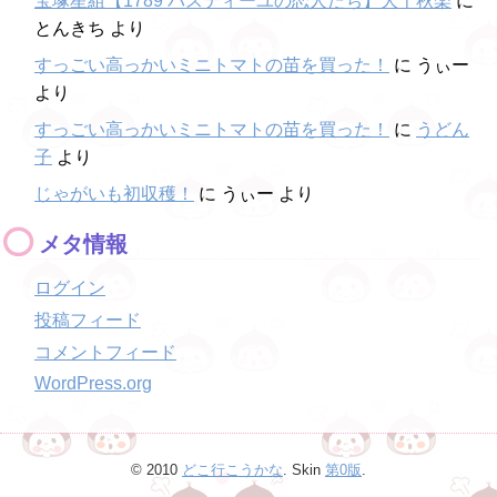
宝塚星組【1789 バスティーユの恋人たち】大千秋楽
に
とんきち
より
すっごい高っかいミニトマトの苗を買った！
に
うぃー
より
すっごい高っかいミニトマトの苗を買った！
に
うどん
子
より
じゃがいも初収穫！
に
うぃー
より
メタ情報
ログイン
投稿フィード
コメントフィード
WordPress.org
© 2010
どこ行こうかな
. Skin
第0版
.