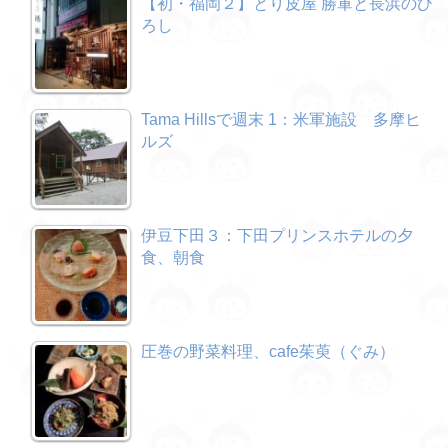
【初・福岡２】とり皮屋 勝軍と長浜のひ
ろし
Tama Hillsで週末 1：米軍施設 多摩ヒ
ルズ
伊豆下田３：下田プリンスホテルの夕
食、朝食
圧巻の野菜料理、cafe茱萸（ぐみ）