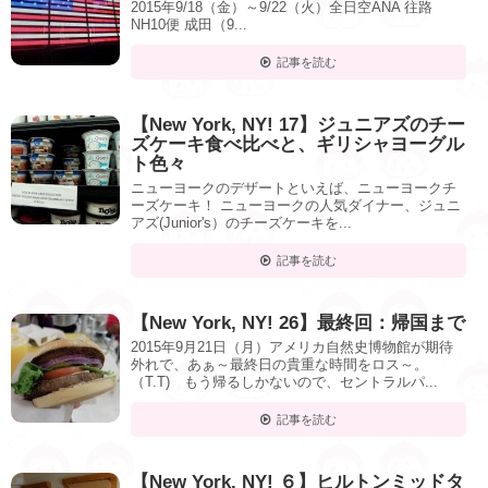
2015年9/18（金）～9/22（火）全日空ANA 往路
NH10便 成田（9...
記事を読む
【New York, NY! 17】ジュニアズのチー
ズケーキ食べ比べと、ギリシャヨーグル
ト色々
ニューヨークのデザートといえば、ニューヨークチ
ーズケーキ！ ニューヨークの人気ダイナー、ジュニ
アズ(Junior's）のチーズケーキを...
記事を読む
【New York, NY! 26】最終回：帰国まで
2015年9月21日（月）アメリカ自然史博物館が期待
外れで、あぁ～最終日の貴重な時間をロス～。
（T.T) もう帰るしかないので、セントラルパ...
記事を読む
【New York, NY! ６】ヒルトンミッドタ