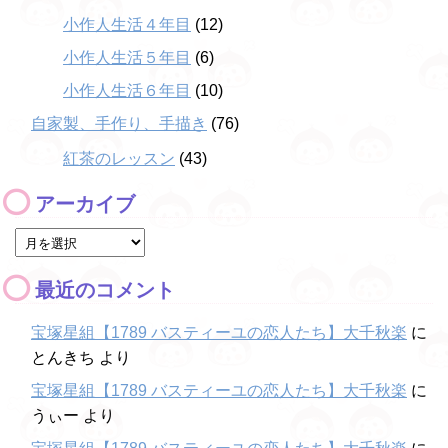
小作人生活４年目
(12)
小作人生活５年目
(6)
小作人生活６年目
(10)
自家製、手作り、手描き
(76)
紅茶のレッスン
(43)
アーカイブ
最近のコメント
宝塚星組【1789 バスティーユの恋人たち】大千秋楽
に
とんきち
より
宝塚星組【1789 バスティーユの恋人たち】大千秋楽
に
うぃー
より