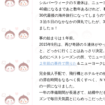
シルバーウィークの５連休は、ニュー
40歳になるまであと数年あるけれど
30代最後の海外旅行になってしまうの
３泊５日のなかなかの弾丸でしたが、
ましたョ！
事の始まりは１年前。
2015年9月は、再び奇跡の５連休が
と、どっかに行くことはあっさり決定
るのにベストシーズンの所、でニュー
２年前の事件で懲りた
＆ニューヨーク
完全個人手配で、飛行機とホテルその
の滞在時間をなるべく長くすべく、Ｎ
の一択になりました。
一年の準備期間が長過ぎて、結構中だ
ズンで毎日天気図とにらめっこだった