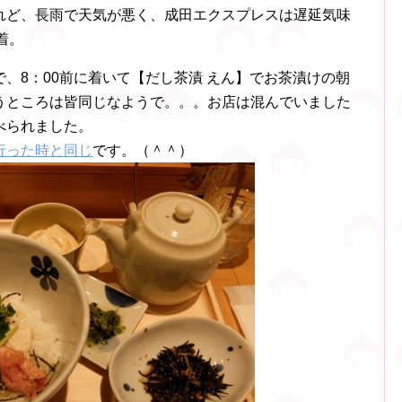
れど、長雨で天気が悪く、成田エクスプレスは遅延気味
着。
、8：00前に着いて【だし茶漬 えん】でお茶漬けの朝
うところは皆同じなようで。。。お店は混んでいました
べられました。
行った時と同じ
です。（＾＾）