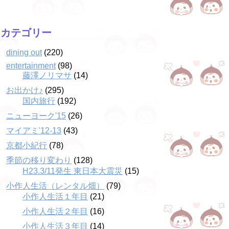
カテゴリー
dining out
(220)
entertainment
(98)
藤澤ノリマサ
(14)
お出かけ♪
(295)
国内旅行
(192)
ニューヨーク'15
(26)
マイアミ'12-13
(43)
京都小紀行
(78)
季節の移り変わり
(128)
H23.3/11発生 東日本大震災
(15)
小作人生活（レンタル畑）
(79)
小作人生活１年目
(21)
小作人生活２年目
(16)
小作人生活３年目
(14)