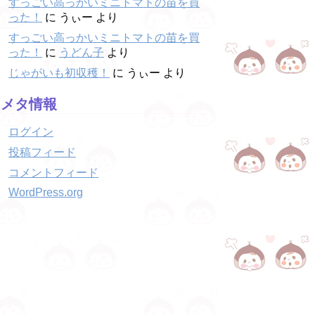
すっごい高っかいミニトマトの苗を買
った！
に
うぃー
より
すっごい高っかいミニトマトの苗を買
った！
に
うどん子
より
じゃがいも初収穫！
に
うぃー
より
メタ情報
ログイン
投稿フィード
コメントフィード
WordPress.org