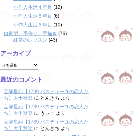
小作人生活４年目
(12)
小作人生活５年目
(6)
小作人生活６年目
(10)
自家製、手作り、手描き
(76)
紅茶のレッスン
(43)
アーカイブ
最近のコメント
宝塚星組【1789 バスティーユの恋人た
ち】大千秋楽
に
とんきち
より
宝塚星組【1789 バスティーユの恋人た
ち】大千秋楽
に
うぃー
より
宝塚星組【1789 バスティーユの恋人た
ち】大千秋楽
に
とんきち
より