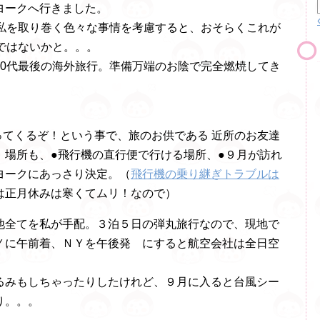
ヨークへ行きました。
、私を取り巻く色々な事情を考慮すると、おそらくこれが
ではないかと。。。
30代最後の海外旅行。準備万端のお陰で完全燃焼してき
やってくるぞ！という事で、旅のお供である 近所のお友達
。場所も、●飛行機の直行便で行ける場所、●９月が訪れ
ヨークにあっさり決定。（
飛行機の乗り継ぎトラブルは
は正月休みは寒くてムリ！なので）
他全てを私が手配。３泊５日の弾丸旅行なので、現地で
Ｙに午前着、ＮＹを午後発 にすると航空会社は全日空
るみもしちゃったりしたけれど、９月に入ると台風シー
り。。。