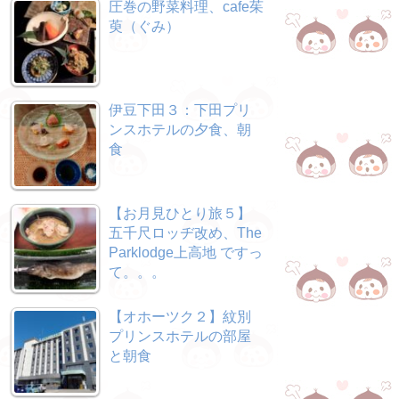
圧巻の野菜料理、cafe茱
萸（ぐみ）
伊豆下田３：下田プリ
ンスホテルの夕食、朝
食
【お月見ひとり旅５】
五千尺ロッヂ改め、The
Parklodge上高地 ですっ
て。。。
【オホーツク２】紋別
プリンスホテルの部屋
と朝食