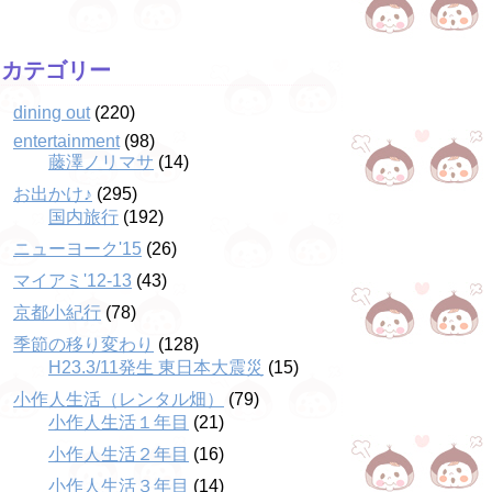
カテゴリー
dining out
(220)
entertainment
(98)
藤澤ノリマサ
(14)
お出かけ♪
(295)
国内旅行
(192)
ニューヨーク'15
(26)
マイアミ'12-13
(43)
京都小紀行
(78)
季節の移り変わり
(128)
H23.3/11発生 東日本大震災
(15)
小作人生活（レンタル畑）
(79)
小作人生活１年目
(21)
小作人生活２年目
(16)
小作人生活３年目
(14)