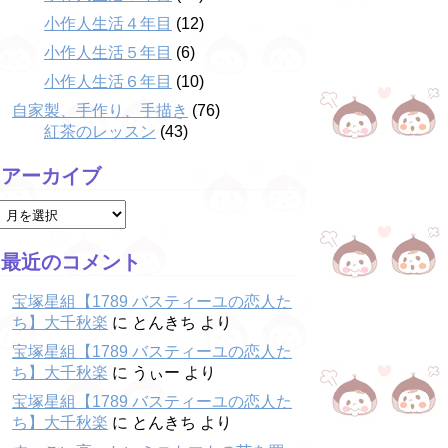
小作人生活４年目
(12)
小作人生活５年目
(6)
小作人生活６年目
(10)
自家製、手作り、手描き
(76)
紅茶のレッスン
(43)
アーカイブ
最近のコメント
宝塚星組【1789 バスティーユの恋人た
ち】大千秋楽
に
とんきち
より
宝塚星組【1789 バスティーユの恋人た
ち】大千秋楽
に
うぃー
より
宝塚星組【1789 バスティーユの恋人た
ち】大千秋楽
に
とんきち
より