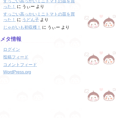
すっごい高っかいミニトマトの苗を買
った！
に
うぃー
より
すっごい高っかいミニトマトの苗を買
った！
に
うどん子
より
じゃがいも初収穫！
に
うぃー
より
メタ情報
ログイン
投稿フィード
コメントフィード
WordPress.org