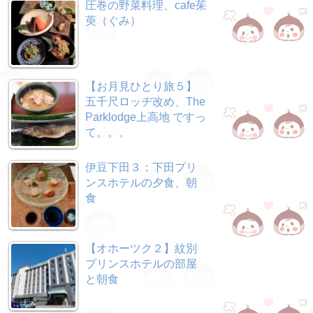
圧巻の野菜料理、cafe茱
萸（ぐみ）
【お月見ひとり旅５】
五千尺ロッヂ改め、The
Parklodge上高地 ですっ
て。。。
伊豆下田３：下田プリ
ンスホテルの夕食、朝
食
【オホーツク２】紋別
プリンスホテルの部屋
と朝食