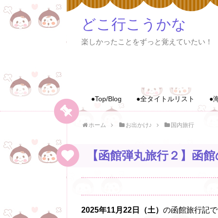
どこ行こうかな
楽しかったことをずっと覚えていたい！
●Top/Blog
●全タイトルリスト
●
ホーム
お出かけ♪
国内旅行
【函館弾丸旅行２】函館
2025年11月22日（土）
の函館旅行記で