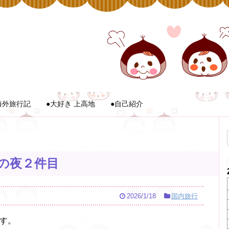
海外旅行記
●大好き 上高地
●自己紹介
の夜２件目
2026/1/18
国内旅行
す。