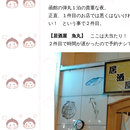
函館の弾丸１泊の貴重な夜。
正直、１件目のお店では悪くはないけ
い！ という事で２件目。
【居酒屋 魚丸】
ここは大当たり！
２件目で時間が遅かったので予約ナシ