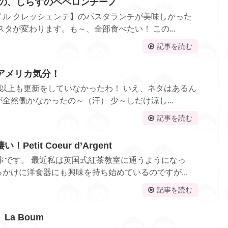
テの、しらすのペペロンチーノ
イル クレッシェンテ】のパスタランチが美味しかった
スタが変わります。も～、全部食べたい！ この...
記事を読む
 でアメリカ気分！
以上も更新をしていなかったわ！ いえ、ネタはあるん
全然働かなかったの～（汗） 少～しだけ涼し...
記事を読む
etit Coeur d’Argent
記事です。 最近私は英国式紅茶教室に通うようになっ
かけに洋食器にも興味を持ち始めているのですが...
記事を読む
a Boum