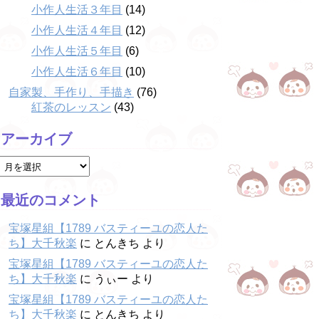
小作人生活３年目
(14)
小作人生活４年目
(12)
小作人生活５年目
(6)
小作人生活６年目
(10)
自家製、手作り、手描き
(76)
紅茶のレッスン
(43)
アーカイブ
最近のコメント
宝塚星組【1789 バスティーユの恋人た
ち】大千秋楽
に
とんきち
より
宝塚星組【1789 バスティーユの恋人た
ち】大千秋楽
に
うぃー
より
宝塚星組【1789 バスティーユの恋人た
ち】大千秋楽
に
とんきち
より