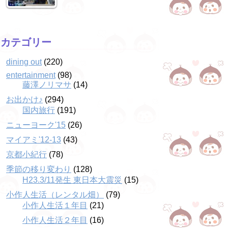
カテゴリー
dining out
(220)
entertainment
(98)
藤澤ノリマサ
(14)
お出かけ♪
(294)
国内旅行
(191)
ニューヨーク'15
(26)
マイアミ'12-13
(43)
京都小紀行
(78)
季節の移り変わり
(128)
H23.3/11発生 東日本大震災
(15)
小作人生活（レンタル畑）
(79)
小作人生活１年目
(21)
小作人生活２年目
(16)