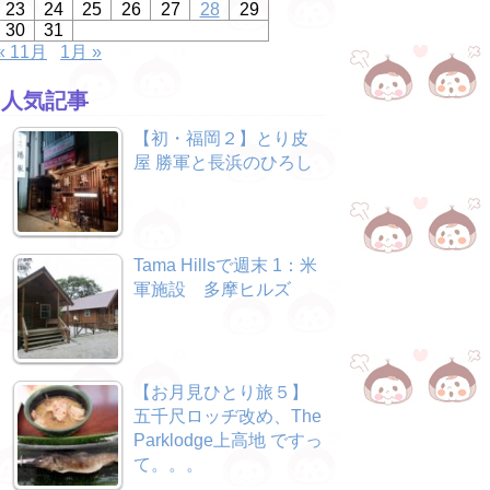
23
24
25
26
27
28
29
30
31
« 11月
1月 »
人気記事
【初・福岡２】とり皮
屋 勝軍と長浜のひろし
Tama Hillsで週末 1：米
軍施設 多摩ヒルズ
【お月見ひとり旅５】
五千尺ロッヂ改め、The
Parklodge上高地 ですっ
て。。。