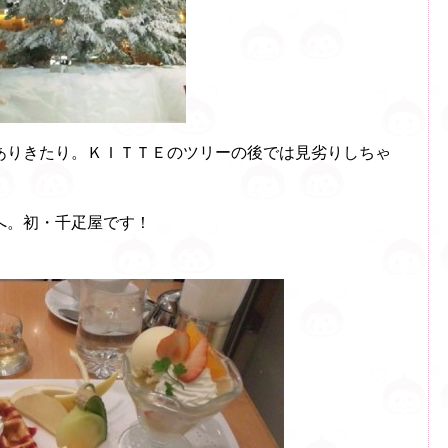
ありきたり。ＫＩＴＴＥのツリーの後では見劣りしちゃ
へ。初・千疋屋です！