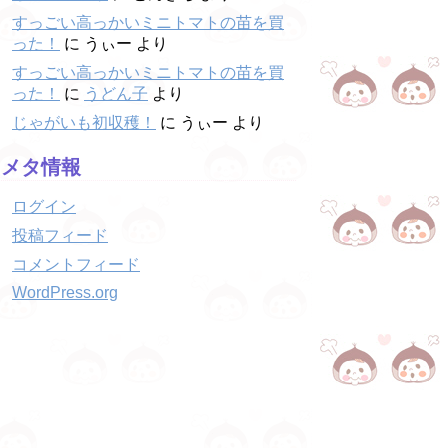
すっごい高っかいミニトマトの苗を買
った！
に
うぃー
より
すっごい高っかいミニトマトの苗を買
った！
に
うどん子
より
じゃがいも初収穫！
に
うぃー
より
メタ情報
ログイン
投稿フィード
コメントフィード
WordPress.org