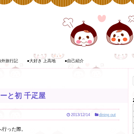
海外旅行記
●大好き 上高地
●自己紹介
リーと初 千疋屋
2013/12/14
dining out
へ行った際。