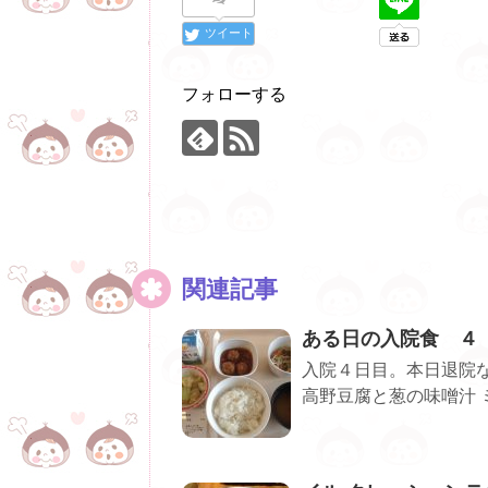
ツイート
フォローする
関連記事
ある日の入院食 ４
入院４日目。本日退院な
高野豆腐と葱の味噌汁 ミ