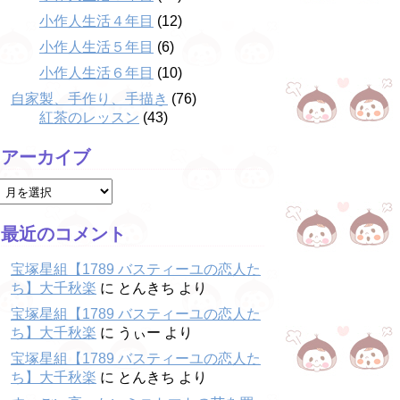
小作人生活４年目
(12)
小作人生活５年目
(6)
小作人生活６年目
(10)
自家製、手作り、手描き
(76)
紅茶のレッスン
(43)
アーカイブ
最近のコメント
宝塚星組【1789 バスティーユの恋人た
ち】大千秋楽
に
とんきち
より
宝塚星組【1789 バスティーユの恋人た
ち】大千秋楽
に
うぃー
より
宝塚星組【1789 バスティーユの恋人た
ち】大千秋楽
に
とんきち
より