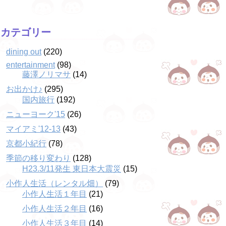
カテゴリー
dining out
(220)
entertainment
(98)
藤澤ノリマサ
(14)
お出かけ♪
(295)
国内旅行
(192)
ニューヨーク'15
(26)
マイアミ'12-13
(43)
京都小紀行
(78)
季節の移り変わり
(128)
H23.3/11発生 東日本大震災
(15)
小作人生活（レンタル畑）
(79)
小作人生活１年目
(21)
小作人生活２年目
(16)
小作人生活３年目
(14)