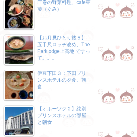
圧巻の野菜料理、cafe茱
萸（ぐみ）
【お月見ひとり旅５】
五千尺ロッヂ改め、The
Parklodge上高地 ですっ
て。。。
伊豆下田３：下田プリ
ンスホテルの夕食、朝
食
【オホーツク２】紋別
プリンスホテルの部屋
と朝食