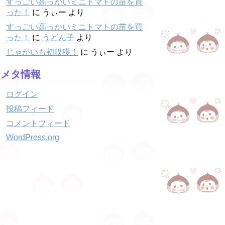
すっごい高っかいミニトマトの苗を買
った！
に
うぃー
より
すっごい高っかいミニトマトの苗を買
った！
に
うどん子
より
じゃがいも初収穫！
に
うぃー
より
メタ情報
ログイン
投稿フィード
コメントフィード
WordPress.org