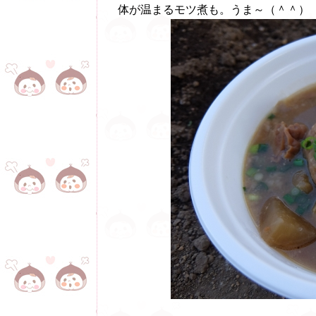
体が温まるモツ煮も。うま～（＾＾）