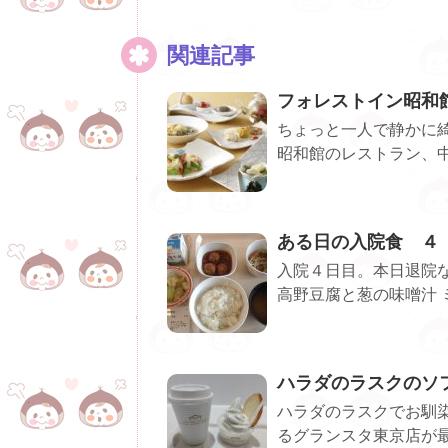
関連記事
フォレストイン昭和
ちょっと一人で静かに
昭和館のレストラン、中
ある日の入院食 ４
入院４日目。本日退院な
高野豆腐と葱の味噌汁 ミ
ハラダのラスクのソ
ハラダのラスクでお馴
るグランスタ東京店が