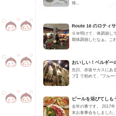
帰...
Route 16 のロテ
ＧＷ明けて、体調崩し
期体調崩したなぁ。これ
おいしい！ベルギー
先日、赤坂サカスにあ
ブ】で初めて、“フルーツ
ビールを浴びてしも
去年の事です。 201
末お食事会をしました。