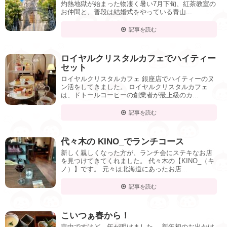
灼熱地獄が始まった物凄く暑い7月下旬、紅茶教室の
お仲間と、普段は結婚式をやっている青山...
記事を読む
ロイヤルクリスタルカフェでハイティー
セット
ロイヤルクリスタルカフェ 銀座店でハイティーのヌ
ン活をしてきました。 ロイヤルクリスタルカフェ
は、ドトールコーヒーの創業者が最上級のカ...
記事を読む
代々木の KINO_でランチコース
新しく親しくなった方が、ランチ会にステキなお店
を見つけてきてくれました。 代々木の【KINO_（キ
ノ）】です。 元々は北海道にあったお店...
記事を読む
こいつぁ春から！
喪中ですけど、年が明けました。 新年初のお出かけ