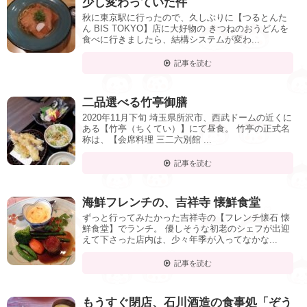
少し変わっていた件
秋に東京駅に行ったので、久しぶりに【つるとんた
ん BIS TOKYO】店に大好物の きつねのおうどんを
食べに行きましたら、結構システムが変わ...
記事を読む
二品選べる竹亭御膳
2020年11月下旬 埼玉県所沢市、西武ドームの近くに
ある【竹亭（ちくてい）】にて昼食。 竹亭の正式名
称は、【会席料理 三二六別館 ...
記事を読む
海鮮フレンチの、吉祥寺 懐鮮食堂
ずっと行ってみたかった吉祥寺の【フレンチ懐石 懐
鮮食堂】でランチ。 優しそうな初老のシェフが出迎
えて下さった店内は、少々年季が入ってなかな...
記事を読む
もうすぐ閉店、石川酒造の食事処「ぞう