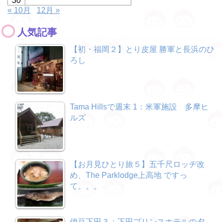
30
« 10月
12月 »
人気記事
【初・福岡２】とり皮屋 勝軍と長浜のひ
ろし
Tama Hillsで週末 1：米軍施設 多摩ヒ
ルズ
【お月見ひとり旅５】五千尺ロッヂ改
め、The Parklodge上高地 ですっ
て。。。
伊豆下田３：下田プリンスホテルの夕