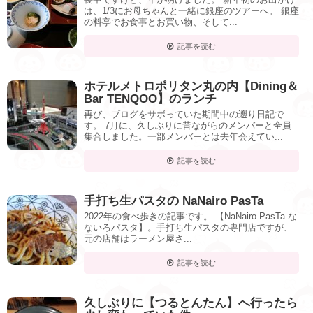
は、1/3にお母ちゃんと一緒に銀座のツアーへ。 銀座
の料亭でお食事とお買い物、そして...
記事を読む
ホテルメトロポリタン丸の内【Dining＆
Bar TENQOO】のランチ
再び、ブログをサボっていた期間中の遡り日記で
す。 7月に、久しぶりに昔ながらのメンバーと全員
集合しました。一部メンバーとは去年会えてい...
記事を読む
手打ち生パスタの NaNairo PasTa
2022年の食べ歩きの記事です。 【NaNairo PasTa な
ないろパスタ】。手打ち生パスタの専門店ですが、
元の店舗はラーメン屋さ...
記事を読む
久しぶりに【つるとんたん】へ行ったら