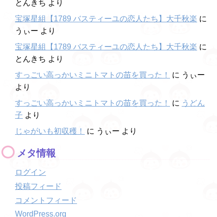
とんきち
より
宝塚星組【1789 バスティーユの恋人たち】大千秋楽
に
うぃー
より
宝塚星組【1789 バスティーユの恋人たち】大千秋楽
に
とんきち
より
すっごい高っかいミニトマトの苗を買った！
に
うぃー
より
すっごい高っかいミニトマトの苗を買った！
に
うどん
子
より
じゃがいも初収穫！
に
うぃー
より
メタ情報
ログイン
投稿フィード
コメントフィード
WordPress.org