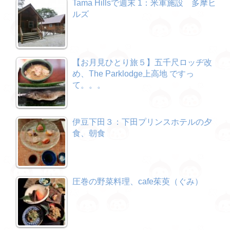
Tama Hillsで週末 1：米軍施設 多摩ヒ
ルズ
【お月見ひとり旅５】五千尺ロッヂ改
め、The Parklodge上高地 ですっ
て。。。
伊豆下田３：下田プリンスホテルの夕
食、朝食
圧巻の野菜料理、cafe茱萸（ぐみ）