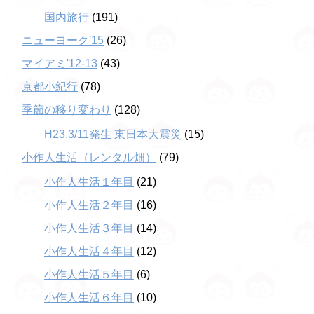
国内旅行
(191)
ニューヨーク'15
(26)
マイアミ'12-13
(43)
京都小紀行
(78)
季節の移り変わり
(128)
H23.3/11発生 東日本大震災
(15)
小作人生活（レンタル畑）
(79)
小作人生活１年目
(21)
小作人生活２年目
(16)
小作人生活３年目
(14)
小作人生活４年目
(12)
小作人生活５年目
(6)
小作人生活６年目
(10)