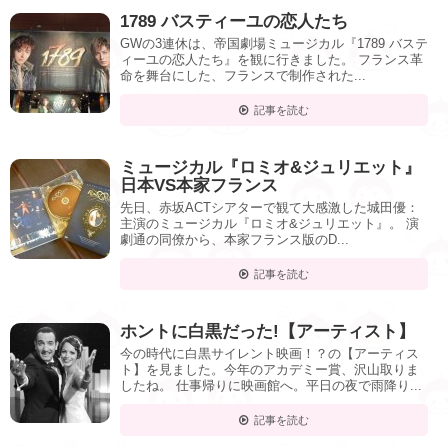
1789 バスティーユの恋人たち
GWの3連休は、帝国劇場ミュージカル『1789 バステ
ィーユの恋人たち』を観に行きました。 フランス革
命を舞台にした、フランスで制作された...
記事を読む
ミュージカル『ロミオ&ジュリエット』
日本VS本家フランス
先日、赤坂ACTシアターで観て大感激した城田優：
主演のミュージカル『ロミオ&ジュリエット』。 演
劇通の同僚から、本家フランス版のD...
記事を読む
ホントに白黒だった!【アーティスト】
今の時代に白黒サイレント映画！？の【アーティス
ト】を見ました。今年のアカデミー賞、沢山取りま
したね。 仕事帰りに映画館へ。平日の夜で雨降り...
記事を読む