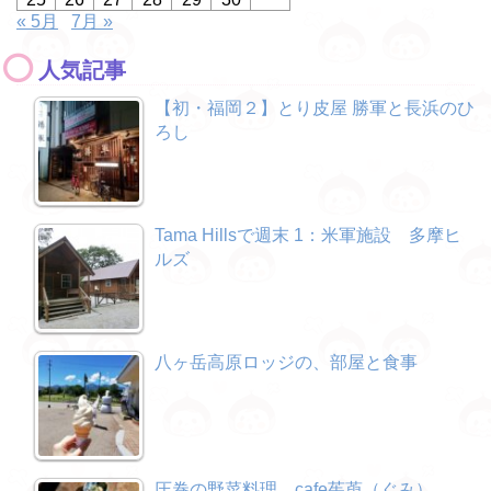
« 5月
7月 »
人気記事
【初・福岡２】とり皮屋 勝軍と長浜のひ
ろし
Tama Hillsで週末 1：米軍施設 多摩ヒ
ルズ
八ヶ岳高原ロッジの、部屋と食事
圧巻の野菜料理、cafe茱萸（ぐみ）