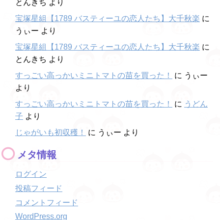
とんきち
より
宝塚星組【1789 バスティーユの恋人たち】大千秋楽
に
うぃー
より
宝塚星組【1789 バスティーユの恋人たち】大千秋楽
に
とんきち
より
すっごい高っかいミニトマトの苗を買った！
に
うぃー
より
すっごい高っかいミニトマトの苗を買った！
に
うどん
子
より
じゃがいも初収穫！
に
うぃー
より
メタ情報
ログイン
投稿フィード
コメントフィード
WordPress.org