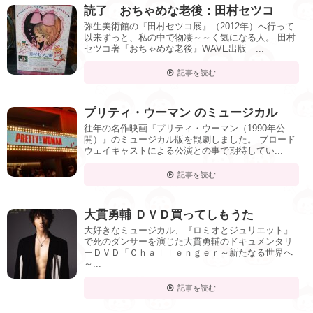
読了 おちゃめな老後：田村セツコ
弥生美術館の『田村セツコ展』（2012年）へ行って
以来ずっと、私の中で物凄～～く気になる人。 田村
セツコ著『おちゃめな老後』WAVE出版 ...
記事を読む
プリティ・ウーマン のミュージカル
往年の名作映画『プリティ・ウーマン（1990年公
開）』のミュージカル版を観劇しました。 ブロード
ウェイキャストによる公演との事で期待してい...
記事を読む
大貫勇輔 ＤＶＤ買ってしもうた
大好きなミュージカル、『ロミオとジュリエット』
で死のダンサーを演じた大貫勇輔のドキュメンタリ
ーＤＶＤ「Ｃｈａｌｌｅｎｇｅｒ～新たなる世界へ
～...
記事を読む