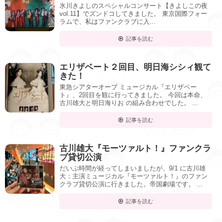
氷川きよしのスペシャルコンサート【きよしこの夜
vol.11】でズンドコしてきました。 東京国際フォー
ラムで、私はファンクラブに入...
記事を読む
エリザベート２回目、明日海シシィ観て
きた！
東急シアターオーブ ミュージカル『エリザベー
ト』、2回目を観に行ってきました。 今回は本命、
古川雄大と明日海りお の組み合わせでした。 ...
記事を読む
古川雄大『モーツァルト！』ファンクラ
ブ貸切公演
だいぶ時間が経ってしまいましたが、9/1 に古川雄
大：主演ミュージカル『モーツァルト！』のファン
クラブ貸切公演に行きました。帝国劇場です。 ...
記事を読む