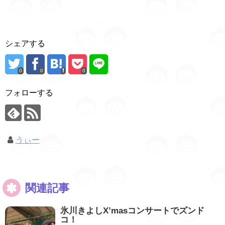
シェアする
0
0
0
フォローする
うぃー
関連記事
氷川きよしX’masコンサートでズンド
コ！