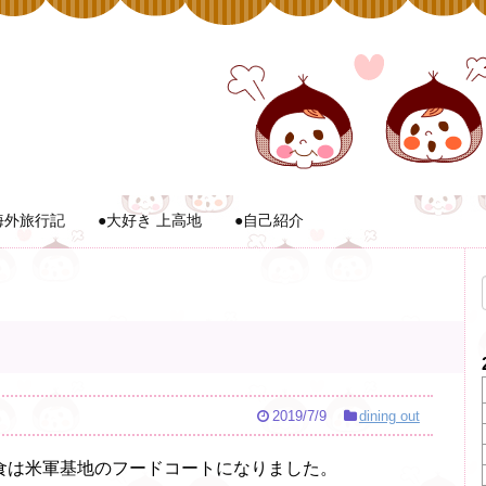
海外旅行記
●大好き 上高地
●自己紹介
2019/7/9
dining out
食は米軍基地のフードコートになりました。