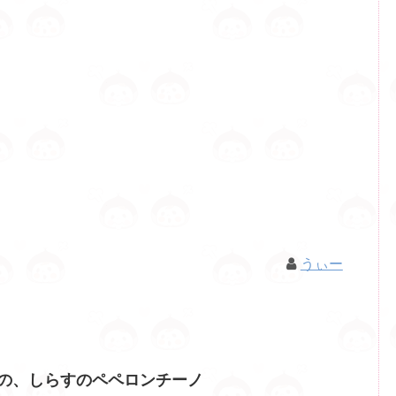
うぃー
テの、しらすのペペロンチーノ