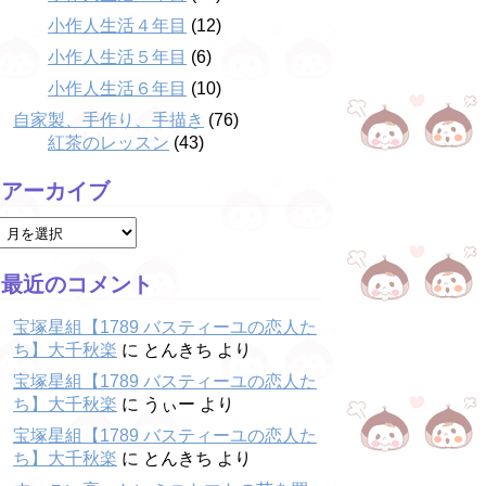
小作人生活４年目
(12)
小作人生活５年目
(6)
小作人生活６年目
(10)
自家製、手作り、手描き
(76)
紅茶のレッスン
(43)
アーカイブ
最近のコメント
宝塚星組【1789 バスティーユの恋人た
ち】大千秋楽
に
とんきち
より
宝塚星組【1789 バスティーユの恋人た
ち】大千秋楽
に
うぃー
より
宝塚星組【1789 バスティーユの恋人た
ち】大千秋楽
に
とんきち
より