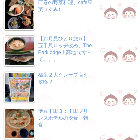
圧巻の野菜料理、cafe茱
萸（ぐみ）
【お月見ひとり旅５】
五千尺ロッヂ改め、The
Parklodge上高地 ですっ
て。。。
福生２大クレープ店を
攻略？
伊豆下田３：下田プリ
ンスホテルの夕食、朝
食