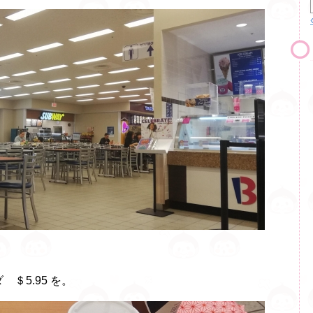
ダ ＄5.95 を。