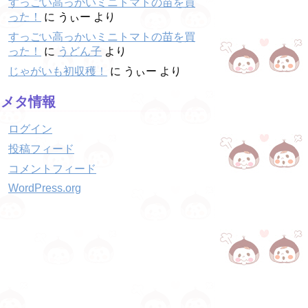
すっごい高っかいミニトマトの苗を買
った！
に
うぃー
より
すっごい高っかいミニトマトの苗を買
った！
に
うどん子
より
じゃがいも初収穫！
に
うぃー
より
メタ情報
ログイン
投稿フィード
コメントフィード
WordPress.org