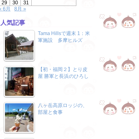
29
30
31
« 6月
8月 »
人気記事
Tama Hillsで週末 1：米
軍施設 多摩ヒルズ
【初・福岡２】とり皮
屋 勝軍と長浜のひろし
八ヶ岳高原ロッジの、
部屋と食事