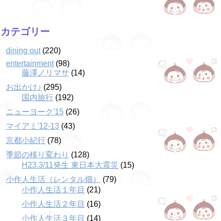
カテゴリー
dining out
(220)
entertainment
(98)
藤澤ノリマサ
(14)
お出かけ♪
(295)
国内旅行
(192)
ニューヨーク'15
(26)
マイアミ'12-13
(43)
京都小紀行
(78)
季節の移り変わり
(128)
H23.3/11発生 東日本大震災
(15)
小作人生活（レンタル畑）
(79)
小作人生活１年目
(21)
小作人生活２年目
(16)
小作人生活３年目
(14)