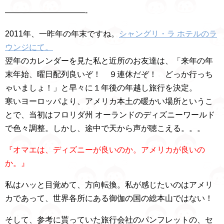
——————————-
2011年、一昨年の年末ですね。
シャングリ・ラ ホテルのラ
ウンジにて。
翌年のカレンダーを見た私と近所のお友達は、「来年の年
末年始、曜日配列良いぞ！ ９連休だぞ！ どっか行っち
ゃいましょ！」と早々に１年後の年越し旅行を決定。
寒いヨーロッパより、アメリカ本土の暖かい場所というこ
とで、当初はフロリダ州 オーランドのディズニーワールド
で色々調整。しかし、途中で天から声が聴こえる。。。
『オマエは、ディズニーが良いのか。アメリカが良いの
か。』
私はハッと目覚めて、方向転換。私が感じたいのはアメリ
カであって、世界各所にある御伽の国の総本山ではない！
そして、参考に貰っていた旅行会社のパンフレットの、セ