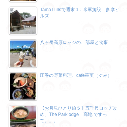
Tama Hillsで週末 1：米軍施設 多摩ヒ
ルズ
八ヶ岳高原ロッジの、部屋と食事
圧巻の野菜料理、cafe茱萸（ぐみ）
【お月見ひとり旅５】五千尺ロッヂ改
め、The Parklodge上高地 ですっ
て。。。