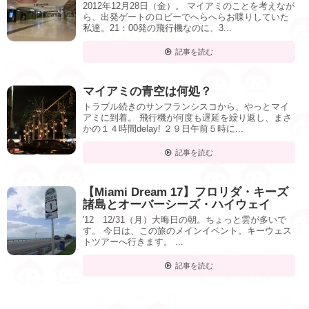
2012年12月28日（金）。 マイアミのことを考えなが
ら、出発ゲートのロビーでへらへらお喋りしていた
私達。21：00発の飛行機なのに、3...
記事を読む
マイアミの青空は何処？
トラブル続きのサンフランシスコから、やっとマイ
アミに到着。 飛行機が何度も遅延を繰り返し、まさ
かの１４時間delay! ２９日午前５時に...
記事を読む
【Miami Dream 17】フロリダ・キーズ
諸島とオーバーシーズ・ハイウェイ
'12 12/31（月）大晦日の朝。ちょっと雲が多いで
す。 今日は、この旅のメインイベント。キーウェス
トツアーへ行きます。 ...
記事を読む