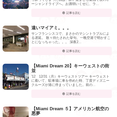
ーシャンドライブへ。お酒弱いくせに、ラ...
記事を読む
遠いマイアミ。。。
サンフランシスコで、まさかのマシントラブルによ
る遅延。 散々待たされた挙句、一晩空港で明かすこ
とになっちゃった。。。 深夜2...
記事を読む
【Miami Dream 20】キーウェストの街
並
'12 12/31（月）キーウェストツアー キーウェスト
に着いて、駐車場に車を停めた時、丁度ディズニー
クルーズが港に停まっていました。前の...
記事を読む
【Miami Dream ５】アメリカン航空の
悪夢