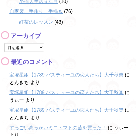
小作人生活６年目
(10)
自家製、手作り、手描き
(76)
紅茶のレッスン
(43)
アーカイブ
最近のコメント
宝塚星組【1789 バスティーユの恋人たち】大千秋楽
に
とんきち
より
宝塚星組【1789 バスティーユの恋人たち】大千秋楽
に
うぃー
より
宝塚星組【1789 バスティーユの恋人たち】大千秋楽
に
とんきち
より
すっごい高っかいミニトマトの苗を買った！
に
うぃー
より