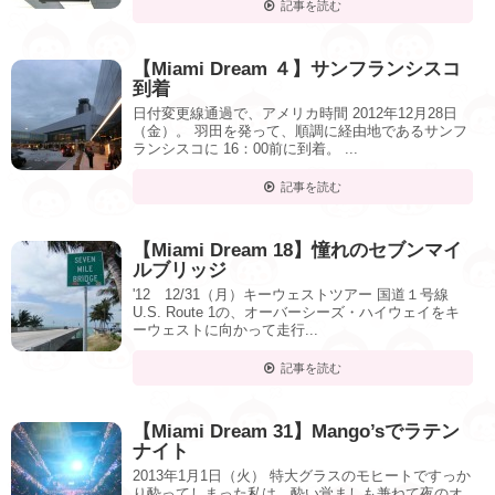
記事を読む
【Miami Dream ４】サンフランシスコ
到着
日付変更線通過で、アメリカ時間 2012年12月28日
（金）。 羽田を発って、順調に経由地であるサンフ
ランシスコに 16：00前に到着。 ...
記事を読む
【Miami Dream 18】憧れのセブンマイ
ルブリッジ
'12 12/31（月）キーウェストツアー 国道１号線
U.S. Route 1の、オーバーシーズ・ハイウェイをキ
ーウェストに向かって走行...
記事を読む
【Miami Dream 31】Mango’sでラテン
ナイト
2013年1月1日（火） 特大グラスのモヒートですっか
り酔ってしまった私は、酔い覚ましも兼ねて夜のオ