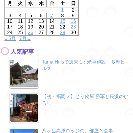
月
火
水
木
金
土
日
1
2
3
4
5
6
7
8
9
10
11
12
13
14
15
16
17
18
19
20
21
22
23
24
25
26
27
28
29
30
« 5月
7月 »
人気記事
Tama Hillsで週末 1：米軍施設 多摩ヒ
ルズ
【初・福岡２】とり皮屋 勝軍と長浜のひ
ろし
八ヶ岳高原ロッジの、部屋と食事