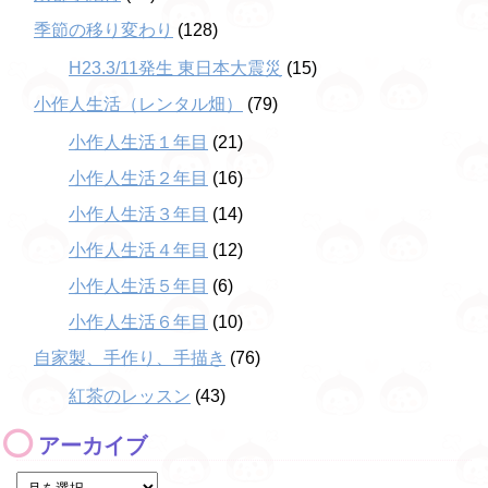
季節の移り変わり
(128)
H23.3/11発生 東日本大震災
(15)
小作人生活（レンタル畑）
(79)
小作人生活１年目
(21)
小作人生活２年目
(16)
小作人生活３年目
(14)
小作人生活４年目
(12)
小作人生活５年目
(6)
小作人生活６年目
(10)
自家製、手作り、手描き
(76)
紅茶のレッスン
(43)
アーカイブ