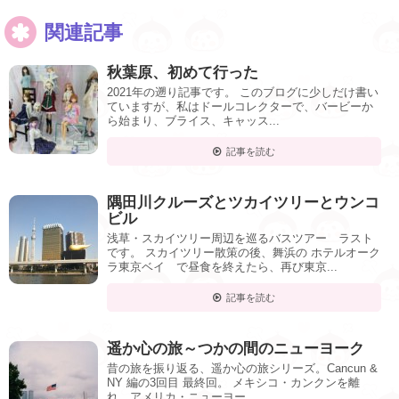
関連記事
秋葉原、初めて行った
2021年の遡り記事です。 このブログに少しだけ書い
ていますが、私はドールコレクターで、バービーか
ら始まり、ブライス、キャッス...
記事を読む
隅田川クルーズとツカイツリーとウンコ
ビル
浅草・スカイツリー周辺を巡るバスツアー ラスト
です。 スカイツリー散策の後、舞浜の ホテルオーク
ラ東京ベイ で昼食を終えたら、再び東京...
記事を読む
遥か心の旅～つかの間のニューヨーク
昔の旅を振り返る、遥か心の旅シリーズ。Cancun &
NY 編の3回目 最終回。 メキシコ・カンクンを離
れ、アメリカ・ニューヨー...