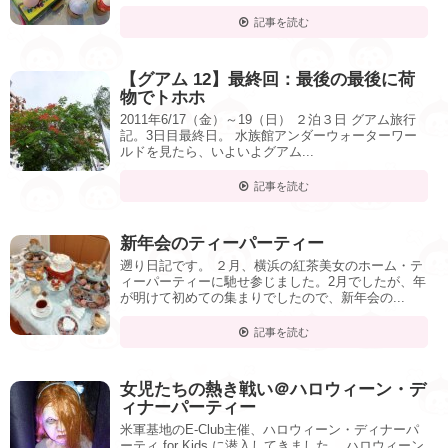
記事を読む
【グアム 12】最終回：最後の最後に荷
物でトホホ
2011年6/17（金）～19（日） ２泊３日 グアム旅行
記。3日目最終日。 水族館アンダーウォーターワー
ルドを見たら、いよいよグアム...
記事を読む
新年会のティーパーティー
遡り日記です。 ２月、横浜の紅茶美女のホーム・テ
ィーパーティーに馳せ参じました。2月でしたが、年
が明けて初めての集まりでしたので、新年会の...
記事を読む
女児たちの熱き戦い＠ハロウィーン・デ
ィナーパーティー
米軍基地のE-Club主催、ハロウィーン・ディナーパ
ーティ for Kids に潜入してきました。 ハロウィーン