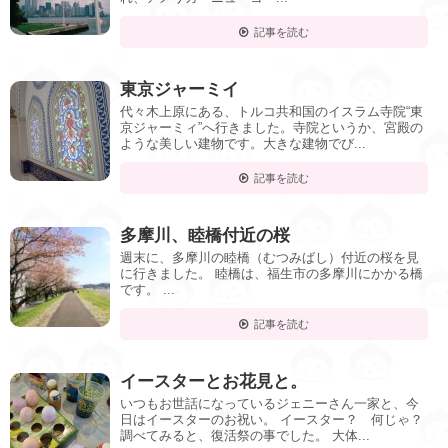
記事を読む
東京ジャーミイ
代々木上原にある、トルコ共和国のイスラム寺院“東
京ジャーミィ”へ行きました。寺院というか、宮殿の
ような美しい建物です。大きな建物でび...
記事を読む
多摩川、睦橋付近の桜
週末に、多摩川の睦橋（むつみばし）付近の桜を見
に行きました。 睦橋は、福生市の多摩川にかかる橋
です。 ...
記事を読む
イースターとお花見と。
いつもお世話になっているジェニーさん一家と、今
日はイースターのお祝い。 イースター？ 何じゃ？
調べてみると、復活祭の事でした。 大体...