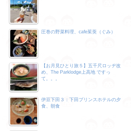
圧巻の野菜料理、cafe茱萸（ぐみ）
【お月見ひとり旅５】五千尺ロッヂ改
め、The Parklodge上高地 ですっ
て。。。
伊豆下田３：下田プリンスホテルの夕
食、朝食