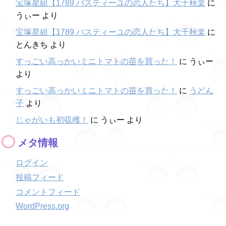
宝塚星組【1789 バスティーユの恋人たち】大千秋楽
に
うぃー
より
宝塚星組【1789 バスティーユの恋人たち】大千秋楽
に
とんきち
より
すっごい高っかいミニトマトの苗を買った！
に
うぃー
より
すっごい高っかいミニトマトの苗を買った！
に
うどん
子
より
じゃがいも初収穫！
に
うぃー
より
メタ情報
ログイン
投稿フィード
コメントフィード
WordPress.org