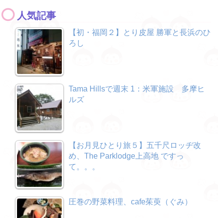
人気記事
【初・福岡２】とり皮屋 勝軍と長浜のひ
ろし
Tama Hillsで週末 1：米軍施設 多摩ヒ
ルズ
【お月見ひとり旅５】五千尺ロッヂ改
め、The Parklodge上高地 ですっ
て。。。
圧巻の野菜料理、cafe茱萸（ぐみ）