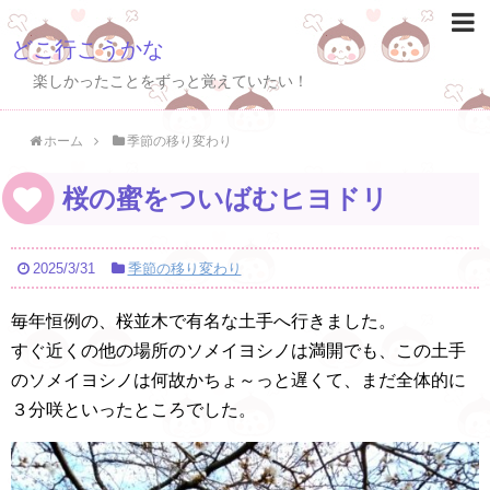
どこ行こうかな
楽しかったことをずっと覚えていたい！
ホーム
季節の移り変わり
桜の蜜をついばむヒヨドリ
2025/3/31
季節の移り変わり
毎年恒例の、桜並木で有名な土手へ行きました。
すぐ近くの他の場所のソメイヨシノは満開でも、この土手
のソメイヨシノは何故かちょ～っと遅くて、まだ全体的に
３分咲といったところでした。