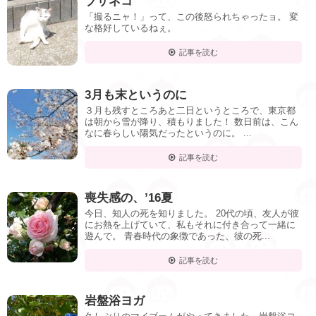
ブサネコ
「撮るニャ！」って、この後怒られちゃったョ。 変
な格好しているねぇ。
記事を読む
3月も末というのに
３月も残すところあと二日というところで、東京都
は朝から雪が降り、積もりました！ 数日前は、こん
なに春らしい陽気だったというのに。 ...
記事を読む
喪失感の、’16夏
今日、知人の死を知りました。 20代の頃、友人が彼
にお熱を上げていて、私もそれに付き合って一緒に
遊んで。 青春時代の象徴であった、彼の死...
記事を読む
岩盤浴ヨガ