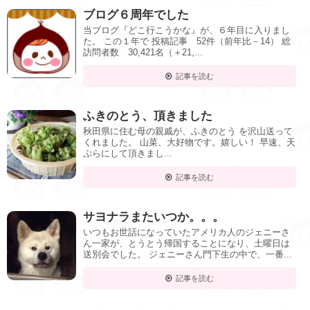
ブログ６周年でした
当ブログ『どこ行こうかな』が、６年目に入りまし
た。 この１年で 投稿記事 52件（前年比－14） 総
訪問者数 30,421名（＋21,...
記事を読む
ふきのとう、頂きました
秋田県に住む母の親戚が、ふきのとう を沢山送って
くれました。 山菜、大好物です。嬉しい！ 早速、天
ぷらにして頂きまし...
記事を読む
サヨナラまたいつか。。。
いつもお世話になっていたアメリカ人のジェニーさ
ん一家が、とうとう帰国することになり、土曜日は
送別会でした。 ジェニーさん門下生の中で、一番...
記事を読む