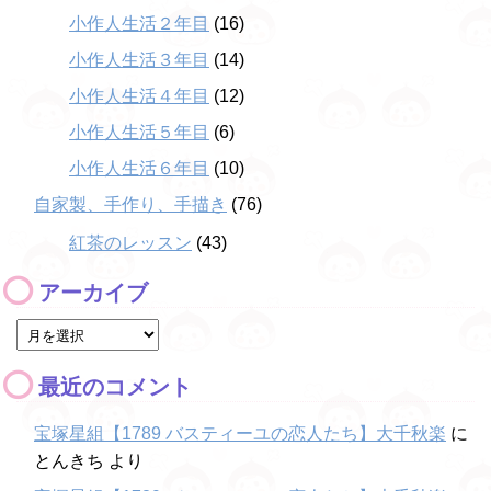
小作人生活２年目
(16)
小作人生活３年目
(14)
小作人生活４年目
(12)
小作人生活５年目
(6)
小作人生活６年目
(10)
自家製、手作り、手描き
(76)
紅茶のレッスン
(43)
アーカイブ
最近のコメント
宝塚星組【1789 バスティーユの恋人たち】大千秋楽
に
とんきち
より