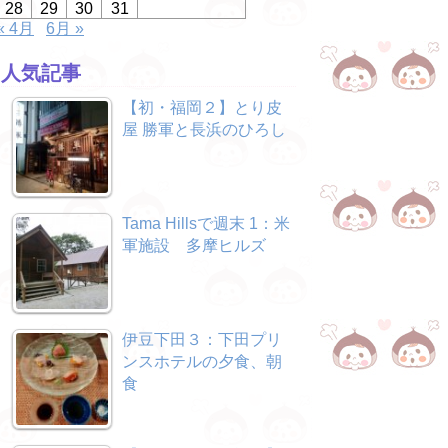
28
29
30
31
« 4月
6月 »
人気記事
【初・福岡２】とり皮
屋 勝軍と長浜のひろし
Tama Hillsで週末 1：米
軍施設 多摩ヒルズ
伊豆下田３：下田プリ
ンスホテルの夕食、朝
食