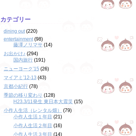
カテゴリー
dining out
(220)
entertainment
(98)
藤澤ノリマサ
(14)
お出かけ♪
(294)
国内旅行
(191)
ニューヨーク'15
(26)
マイアミ'12-13
(43)
京都小紀行
(78)
季節の移り変わり
(128)
H23.3/11発生 東日本大震災
(15)
小作人生活（レンタル畑）
(79)
小作人生活１年目
(21)
小作人生活２年目
(16)
小作人生活３年目
(14)