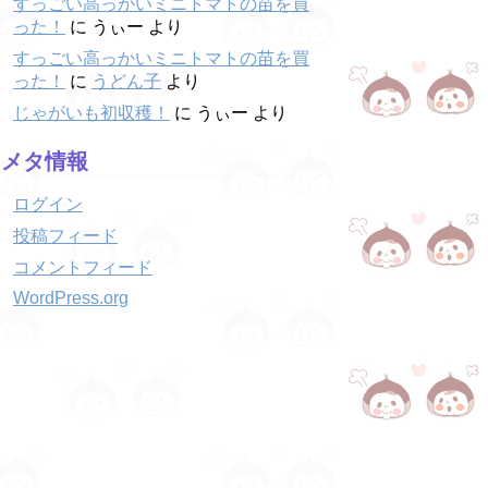
すっごい高っかいミニトマトの苗を買
った！
に
うぃー
より
すっごい高っかいミニトマトの苗を買
った！
に
うどん子
より
じゃがいも初収穫！
に
うぃー
より
メタ情報
ログイン
投稿フィード
コメントフィード
WordPress.org