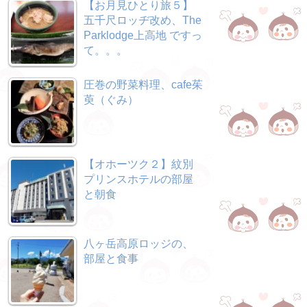
【お月見ひとり旅５】
五千尺ロッヂ改め、The
Parklodge上高地 ですっ
て。。。
圧巻の野菜料理、cafe茱
萸（ぐみ）
【オホーツク２】紋別
プリンスホテルの部屋
と朝食
八ヶ岳高原ロッジの、
部屋と食事