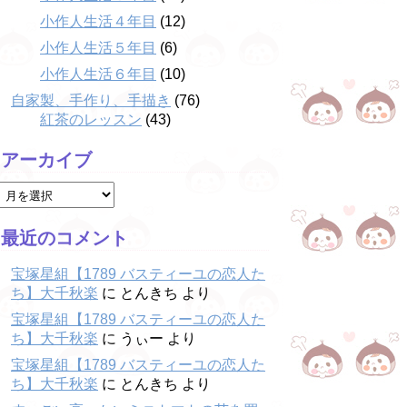
小作人生活４年目
(12)
小作人生活５年目
(6)
小作人生活６年目
(10)
自家製、手作り、手描き
(76)
紅茶のレッスン
(43)
アーカイブ
最近のコメント
宝塚星組【1789 バスティーユの恋人た
ち】大千秋楽
に
とんきち
より
宝塚星組【1789 バスティーユの恋人た
ち】大千秋楽
に
うぃー
より
宝塚星組【1789 バスティーユの恋人た
ち】大千秋楽
に
とんきち
より