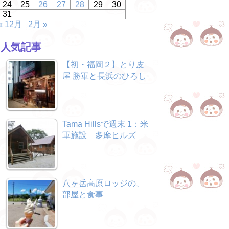
24
25
26
27
28
29
30
31
« 12月
2月 »
人気記事
【初・福岡２】とり皮
屋 勝軍と長浜のひろし
Tama Hillsで週末 1：米
軍施設 多摩ヒルズ
八ヶ岳高原ロッジの、
部屋と食事