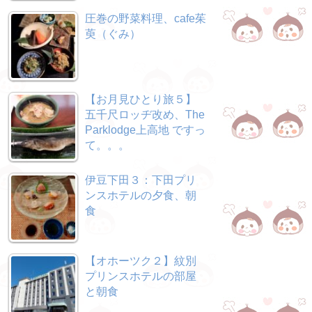
圧巻の野菜料理、cafe茱
萸（ぐみ）
【お月見ひとり旅５】
五千尺ロッヂ改め、The
Parklodge上高地 ですっ
て。。。
伊豆下田３：下田プリ
ンスホテルの夕食、朝
食
【オホーツク２】紋別
プリンスホテルの部屋
と朝食