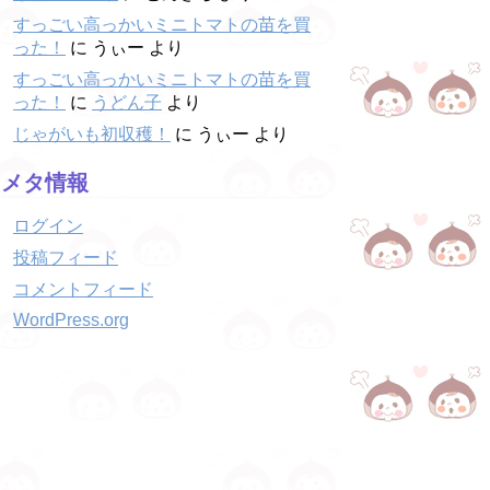
すっごい高っかいミニトマトの苗を買
った！
に
うぃー
より
すっごい高っかいミニトマトの苗を買
った！
に
うどん子
より
じゃがいも初収穫！
に
うぃー
より
メタ情報
ログイン
投稿フィード
コメントフィード
WordPress.org