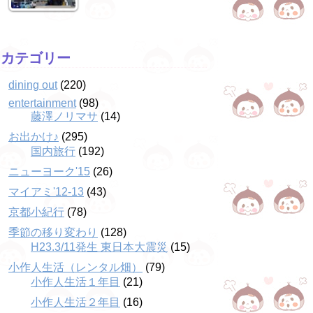
カテゴリー
dining out
(220)
entertainment
(98)
藤澤ノリマサ
(14)
お出かけ♪
(295)
国内旅行
(192)
ニューヨーク'15
(26)
マイアミ'12-13
(43)
京都小紀行
(78)
季節の移り変わり
(128)
H23.3/11発生 東日本大震災
(15)
小作人生活（レンタル畑）
(79)
小作人生活１年目
(21)
小作人生活２年目
(16)