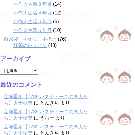
小作人生活３年目
(14)
小作人生活４年目
(12)
小作人生活５年目
(6)
小作人生活６年目
(10)
自家製、手作り、手描き
(76)
紅茶のレッスン
(43)
アーカイブ
最近のコメント
宝塚星組【1789 バスティーユの恋人た
ち】大千秋楽
に
とんきち
より
宝塚星組【1789 バスティーユの恋人た
ち】大千秋楽
に
うぃー
より
宝塚星組【1789 バスティーユの恋人た
ち】大千秋楽
に
とんきち
より