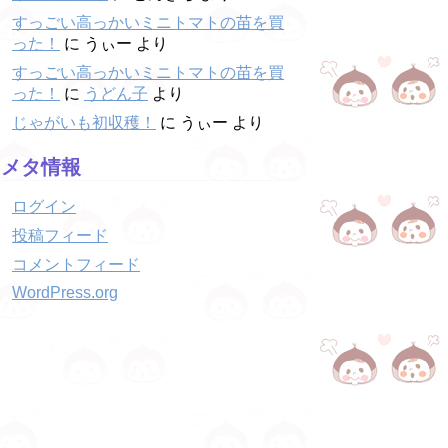
すっごい高っかいミニトマトの苗を買
った！
に
うぃー
より
すっごい高っかいミニトマトの苗を買
った！
に
うどん子
より
じゃがいも初収穫！
に
うぃー
より
メタ情報
ログイン
投稿フィード
コメントフィード
WordPress.org