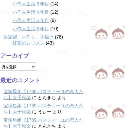
小作人生活３年目
(14)
小作人生活４年目
(12)
小作人生活５年目
(6)
小作人生活６年目
(10)
自家製、手作り、手描き
(76)
紅茶のレッスン
(43)
アーカイブ
最近のコメント
宝塚星組【1789 バスティーユの恋人た
ち】大千秋楽
に
とんきち
より
宝塚星組【1789 バスティーユの恋人た
ち】大千秋楽
に
うぃー
より
宝塚星組【1789 バスティーユの恋人た
ち】大千秋楽
に
とんきち
より