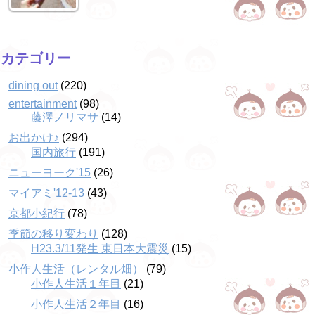
カテゴリー
dining out
(220)
entertainment
(98)
藤澤ノリマサ
(14)
お出かけ♪
(294)
国内旅行
(191)
ニューヨーク'15
(26)
マイアミ'12-13
(43)
京都小紀行
(78)
季節の移り変わり
(128)
H23.3/11発生 東日本大震災
(15)
小作人生活（レンタル畑）
(79)
小作人生活１年目
(21)
小作人生活２年目
(16)