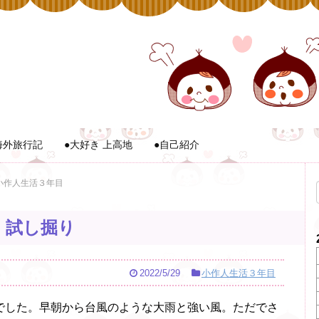
海外旅行記
●大好き 上高地
●自己紹介
小作人生活３年目
、試し掘り
2022/5/29
小作人生活３年目
でした。早朝から台風のような大雨と強い風。ただでさ