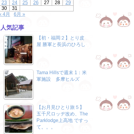
23
24
25
26
27
28
29
30
31
« 4月
6月 »
人気記事
【初・福岡２】とり皮
屋 勝軍と長浜のひろし
Tama Hillsで週末 1：米
軍施設 多摩ヒルズ
【お月見ひとり旅５】
五千尺ロッヂ改め、The
Parklodge上高地 ですっ
て。。。